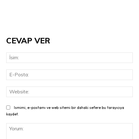
CEVAP VER
İsi
E-
Pos
Web
Ismimi, e-postamı ve web sitemi bir dahaki sefere bu tarayıcıya
kaydet.