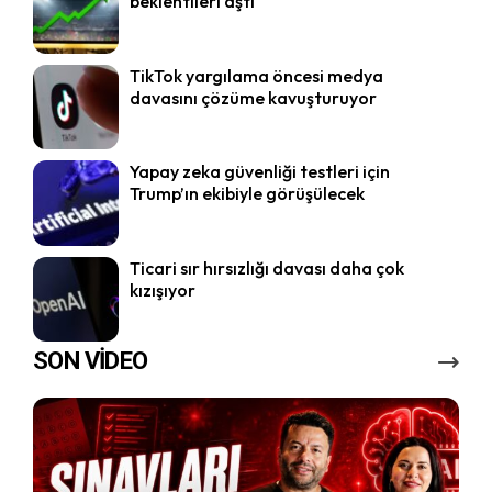
beklentileri aştı
TikTok yargılama öncesi medya
davasını çözüme kavuşturuyor
Yapay zeka güvenliği testleri için
Trump’ın ekibiyle görüşülecek
Ticari sır hırsızlığı davası daha çok
kızışıyor
SON VİDEO