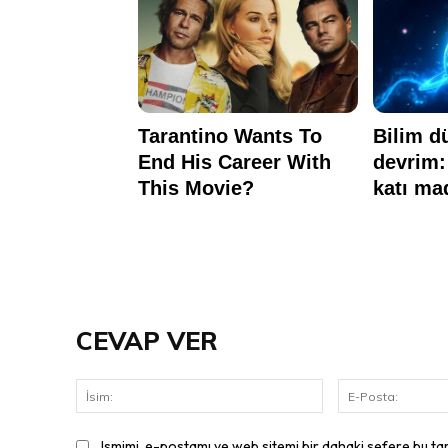
CEVAP VER
İsim:
Ismimi, e-postamı ve web sitemi bir dahaki sefere bu ta