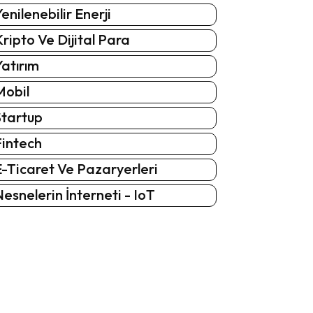
enilenebilir Enerji
ripto Ve Dijital Para
atırım
Mobil
Startup
Fintech
-Ticaret Ve Pazaryerleri
esnelerin İnterneti - IoT