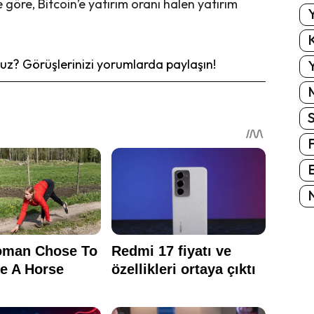
re, Bitcoin’e yatırım oranı halen yatırım
Y
K
z? Görüşlerinizi yorumlarda paylaşın!
Y
E
N