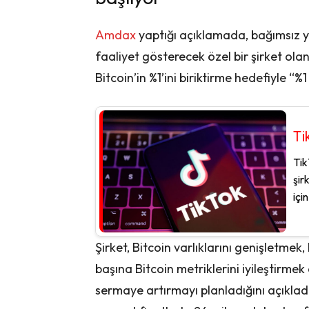
Amdax
yaptığı açıklamada, bağımsız y
faaliyet gösterecek özel bir şirket o
Bitcoin’in %1’ini biriktirme hedefiyle “%
Ti
Tik
şir
için
Şirket, Bitcoin varlıklarını genişletmek,
başına Bitcoin metriklerini iyileştirme
sermaye artırmayı planladığını açıkladı