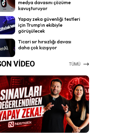
medya davasını çözüme
kavuşturuyor
Yapay zeka güvenliği testleri
için Trump’ın ekibiyle
görüşülecek
Ticari sır hırsızlığı davası
daha çok kızışıyor
SON VİDEO
TÜMÜ