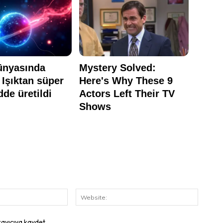
E-
Website
Posta:
rayıcıya kaydet.