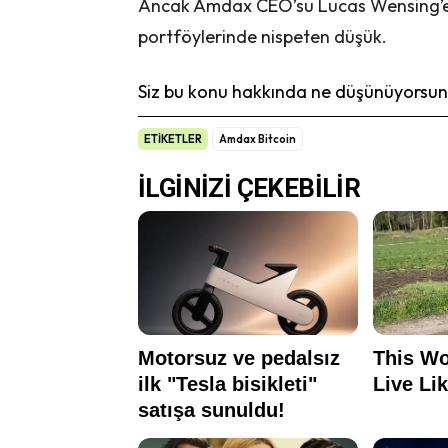
Ancak Amdax CEO’su Lucas Wensing’e gö
portföylerinde nispeten düşük.
Siz bu konu hakkında ne düşünüyorsunu
ETİKETLER
Amdax Bitcoin