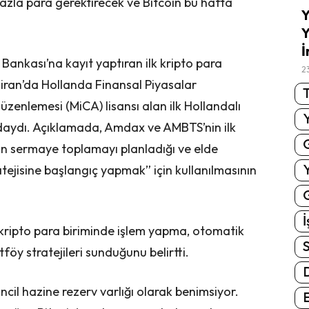
azla para gerektirecek ve Bitcoin bu hafta
Y
Y
İ
ankası’na kayıt yaptıran ilk kripto para
2
ziran’da Hollanda Finansal Piyasalar
T
üzenlemesi (MiCA) lisansı alan ilk Hollandalı
ndaydı. Açıklamada, Amdax ve AMBTS’nin ilk
n sermaye toplamayı planladığı ve elde
ratejisine başlangıç yapmak” için kullanılmasının
G
İ
kripto para biriminde işlem yapma, otomatik
S
öy stratejileri sunduğunu belirtti.
incil hazine rezerv varlığı olarak benimsiyor.
E