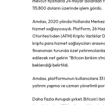
mevcut fiyatlarla 24 milyar dolardan f
115.800 doların üzerinde işlem gördü.
Amdax, 2020 yılında Hollanda Merkez B
hizmet sağlayıcısıydı. Platform, 26 Ha
Otoritesi’nden (AFM) Kripto Varlıklar D
kripto para hizmet sağlayıcıları arası
finansman turunda özel yatırımcılarda
edilecek net gelirin “Bitcoin birikim st
beklendiği belirtildi.
Amdax, platformunun kullanıcılara 33 
yatırım yapma ve uzman yönetimli portf
Daha fazla Avrupalı şirket, Bitcoin’i bir