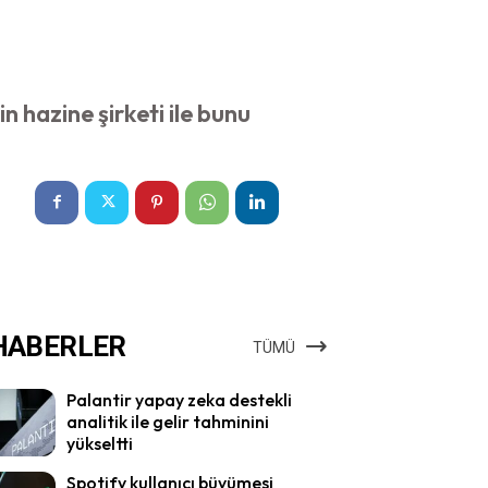
 hazine şirketi ile bunu
HABERLER
TÜMÜ
Palantir yapay zeka destekli
analitik ile gelir tahminini
yükseltti
Spotify kullanıcı büyümesi