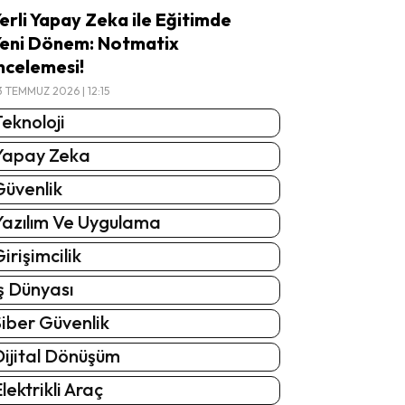
erli Yapay Zeka ile Eğitimde
eni Dönem: Notmatix
ncelemesi!
3 TEMMUZ 2026 | 12:15
eknoloji
Yapay Zeka
Güvenlik
Yazılım Ve Uygulama
irişimcilik
ş Dünyası
iber Güvenlik
Dijital Dönüşüm
lektrikli Araç