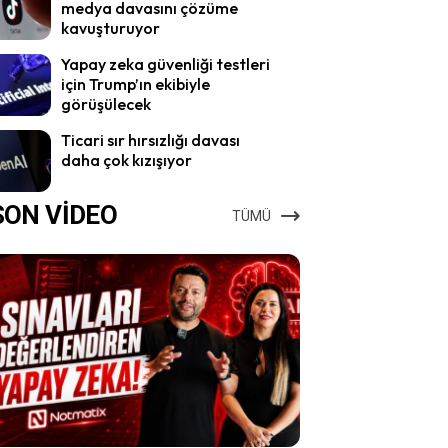
medya davasını çözüme
kavuşturuyor
Yapay zeka güvenliği testleri
için Trump’ın ekibiyle
görüşülecek
Ticari sır hırsızlığı davası
daha çok kızışıyor
SON VİDEO
TÜMÜ