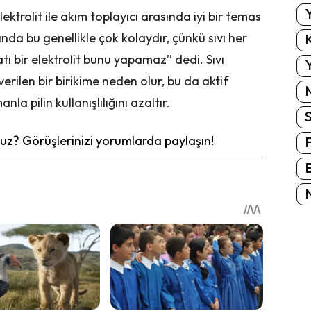
Y
ktrolit ile akım toplayıcı arasında iyi bir temas
ığında bu genellikle çok kolaydır, çünkü sıvı her
K
Katı bir elektrolit bunu yapamaz” dedi. Sıvı
Y
ı verilen bir birikime neden olur, bu da aktif
la pilin kullanışlılığını azaltır.
z? Görüşlerinizi yorumlarda paylaşın!
E
N