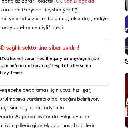
e daha az zararlı olacak.
UC San Diego’da
azarı olan Grayson Deysher yaptığı
al ve anotsuz piller bulunmuş olsa da, şimdiye
ir araya getirememişti.” dedi.
D sağlık sektörüne siber saldırı!
’de hizmet veren HealthEquity bir paydaşın kişisel
azından 'anormal davranış' tespit ettikten sonra
ikeyi tespit...
) ve şebeke depolaması için ucuz, hızlı şarj
turulmasına yardımcı olabileceğini belirtiyor.
rçasını oluşturan sodyumla
lyonda 20 parça civarında. Bilgisayarlar,
um iyon pillerin giderek azalması, bu pillerin