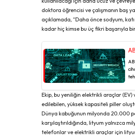
kullanılacağı için daha ucuz ve çevrey
doktora öğrencisi ve çalışmanın baş y
açıklamada, “Daha önce sodyum, katı h
kadar hiç kimse bu üç fikri başarıyla b
AB
ABD
cih
tehl
Ekip, bu yeniliğin elektrikli araçlar (EV
edilebilen, yüksek kapasiteli piller oluş
Dünya kabuğunun milyonda 20.000 pa
karşılaştırıldığında, lityum yalnızca mi
telefonlar ve elektrikli araçlar için lity