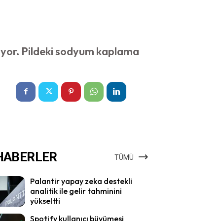
ekiyor. Pildeki sodyum kaplama
HABERLER
TÜMÜ
Palantir yapay zeka destekli
analitik ile gelir tahminini
yükseltti
Spotify kullanıcı büyümesi