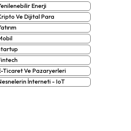
enilenebilir Enerji
ripto Ve Dijital Para
atırım
Mobil
Startup
Fintech
-Ticaret Ve Pazaryerleri
esnelerin İnterneti - IoT