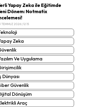
erli Yapay Zeka ile Eğitimde
eni Dönem: Notmatix
ncelemesi!
3 TEMMUZ 2026 | 12:15
eknoloji
Yapay Zeka
Güvenlik
Yazılım Ve Uygulama
irişimcilik
ş Dünyası
iber Güvenlik
Dijital Dönüşüm
lektrikli Araç