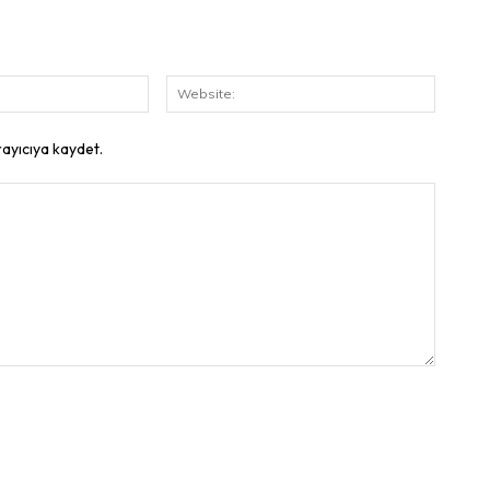
E-
Website
Posta:
rayıcıya kaydet.