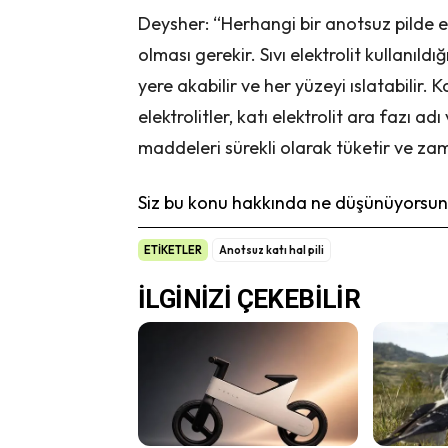
Deysher: “Herhangi bir anotsuz pilde ele
olması gerekir. Sıvı elektrolit kullanıld
yere akabilir ve her yüzeyi ıslatabilir. 
elektrolitler, katı elektrolit ara fazı ad
maddeleri sürekli olarak tüketir ve zaman
Siz bu konu hakkında ne düşünüyorsunu
ETİKETLER
Anotsuz katı hal pili