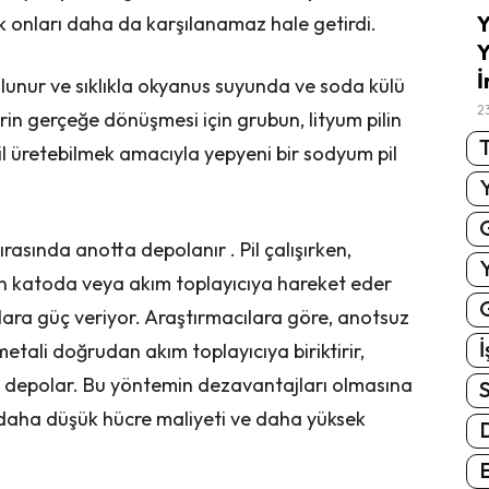
Y
ak onları daha da karşılanamaz hale getirdi.
Y
İ
unur ve sıklıkla okyanus suyunda ve soda külü
2
rin gerçeğe dönüşmesi için grubun, lityum pilin
T
l üretebilmek amacıyla yepyeni bir sodyum pil
sırasında anotta depolanır . Pil çalışırken,
ttan katoda veya akım toplayıcıya hareket eder
G
lara güç veriyor. Araştırmacılara göre, anotsuz
İ
metali doğrudan akım toplayıcıya biriktirir,
da depolar. Bu yöntemin dezavantajları olmasına
S
daha düşük hücre maliyeti ve daha yüksek
E