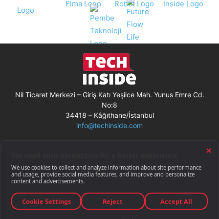
Nil Ticaret Merkezi – Giriş Katı Yeşilce Mah. Yunus Emre Cd.
No:8
34418 – Kâğıthane/İstanbul
info@techinside.com
Künye
Site Kullanım Koşulları
Çerez Kullanımı
Gizlilik Bildirimi
RSS
© Techinside.com, İnternet Medyası
ve Bilişim Muhabirleri Derneği