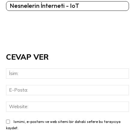
Nesnelerin İnterneti - IoT
CEVAP VER
İsi
E-
Pos
Web
Ismimi, e-postamı ve web sitemi bir dahaki sefere bu tarayıcıya
kaydet.