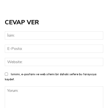
CEVAP VER
İsi
E-
Pos
Web
Ismimi, e-postamı ve web sitemi bir dahaki sefere bu tarayıcıya
kaydet.