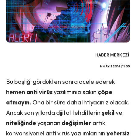
HABER MERKEZI
8 MAYIS 2014 | 11:05
Bu başlığı gördükten sonra acele ederek
hemen
anti virüs
yazılımınızı sakın
çöpe
atmayın
. Ona bir süre daha ihtiyacınız olacak.
Ancak son yıllarda dijital tehditlerin
şekil
ve
niteliğinde
yaşanan
değişimler
artık
konvansiyonel anti virüs yazılımlarının
yetersiz