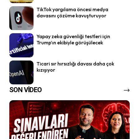
TikTok yargılama öncesi medya
davasını çözüme kavuşturuyor
Yapay zeka güvenliği testleri için
Trump’ın ekibiyle görüşülecek
Ticari sır hırsızlığı davası daha çok
kızışıyor
SON VİDEO