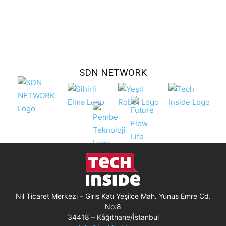
SDN NETWORK
Nil Ticaret Merkezi – Giriş Katı Yeşilce Mah. Yunus Emre Cd.
No:8
34418 – Kâğıthane/İstanbul