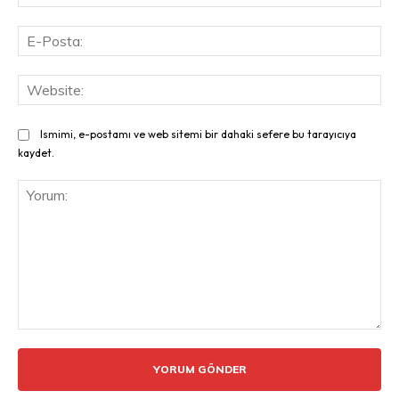
E-
Pos
Web
Ismimi, e-postamı ve web sitemi bir dahaki sefere bu tarayıcıya
kaydet.
Yorum: