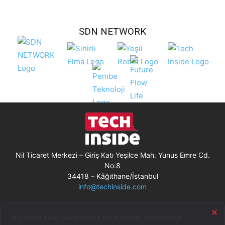
SDN NETWORK
Nil Ticaret Merkezi – Giriş Katı Yeşilce Mah. Yunus Emre Cd.
No:8
34418 – Kâğıthane/İstanbul
info@techinside.com
Künye
Site Kullanım Koşulları
Çerez Kullanımı