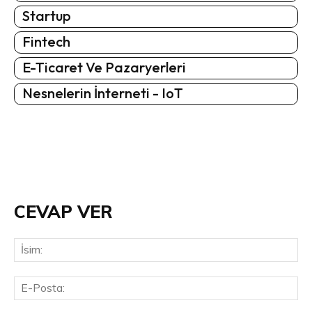
Startup
Fintech
E-Ticaret Ve Pazaryerleri
Nesnelerin İnterneti - IoT
CEVAP VER
İsi
E-
Pos