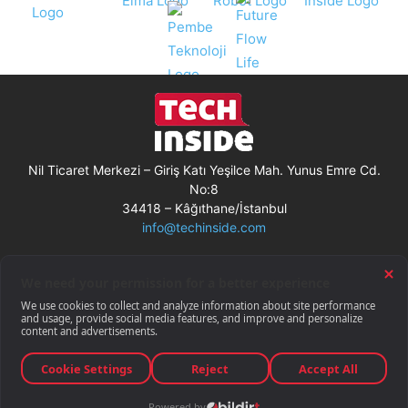
Nil Ticaret Merkezi – Giriş Katı Yeşilce Mah. Yunus Emre Cd.
No:8
34418 – Kâğıthane/İstanbul
info@techinside.com
Künye
Site Kullanım Koşulları
Çerez Kullanımı
Gizlilik Bildirimi
RSS
© Techinside.com, İnternet Medyası
ve Bilişim Muhabirleri Derneği