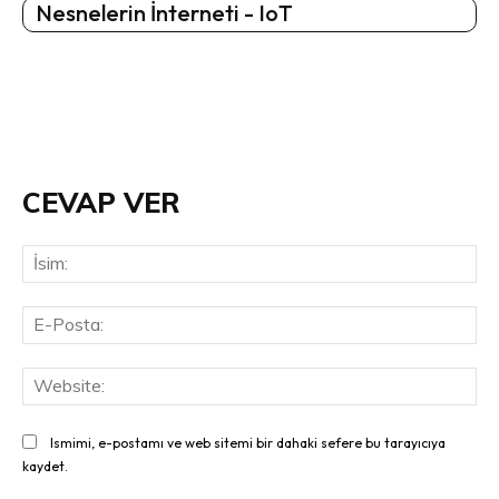
Nesnelerin İnterneti - IoT
CEVAP VER
İsi
E-
Pos
Web
Ismimi, e-postamı ve web sitemi bir dahaki sefere bu tarayıcıya
kaydet.