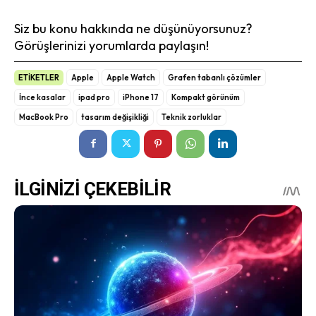
Siz bu konu hakkında ne düşünüyorsunuz?
Görüşlerinizi yorumlarda paylaşın!
ETİKETLER
Apple
Apple Watch
Grafen tabanlı çözümler
İnce kasalar
ipad pro
iPhone 17
Kompakt görünüm
MacBook Pro
tasarım değişikliği
Teknik zorluklar