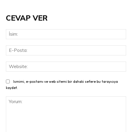
CEVAP VER
İsi
E-
Pos
Web
Ismimi, e-postamı ve web sitemi bir dahaki sefere bu tarayıcıya
kaydet.