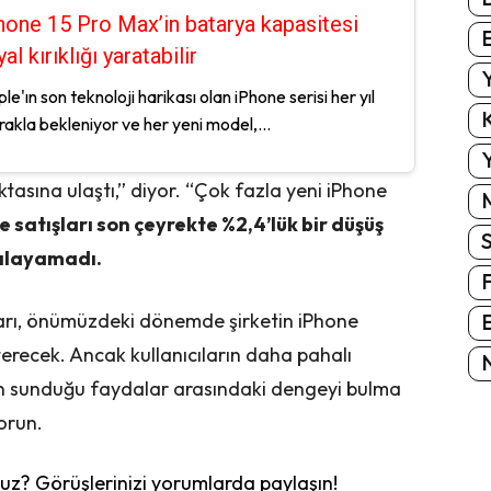
hone 15 Pro Max’in batarya kapasitesi
E
al kırıklığı yaratabilir
Y
le'ın son teknoloji harikası olan iPhone serisi her yıl
K
akla bekleniyor ve her yeni model,...
Y
sına ulaştı,” diyor. “Çok fazla yeni iPhone
 satışları son çeyrekte %2,4’lük bir düşüş
şılayamadı.
uçları, önümüzdeki dönemde şirketin iPhone
E
terecek. Ancak kullanıcıların daha pahalı
N
arın sunduğu faydalar arasındaki dengeyi bulma
orun.
z? Görüşlerinizi yorumlarda paylaşın!