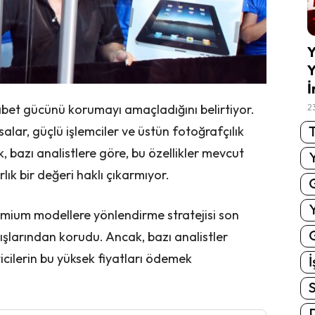
Y
Y
İ
kabet gücünü korumayı amaçladığını belirtiyor.
2
T
alar, güçlü işlemciler ve üstün fotoğrafçılık
k, bazı analistlere göre, bu özellikler mevcut
lık bir değeri haklı çıkarmıyor.
remium modellere yönlendirme stratejisi son
G
rtışlarından korudu. Ancak, bazı analistler
ticilerin bu yüksek fiyatları ödemek
İ
S