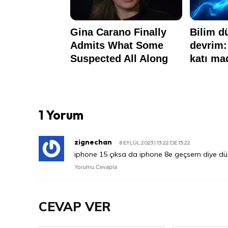
1 Yorum
zignechan
8 EYLÜL 2023 | 13:22 DE 13:22
iphone 15 çıksa da iphone 8e geçsem diye dü
Yorumu Cevapla
CEVAP VER