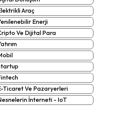
lektrikli Araç
enilenebilir Enerji
ripto Ve Dijital Para
atırım
Mobil
Startup
Fintech
-Ticaret Ve Pazaryerleri
esnelerin İnterneti - IoT