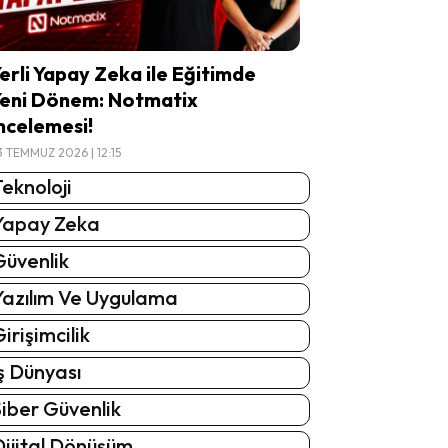
erli Yapay Zeka ile Eğitimde
eni Dönem: Notmatix
ncelemesi!
3 TEMMUZ 2026 | 12:15
eknoloji
Yapay Zeka
Güvenlik
Yazılım Ve Uygulama
irişimcilik
ş Dünyası
iber Güvenlik
Dijital Dönüşüm