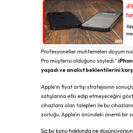
iP
hay
App
mer
Profesyoneller muhtemelen doyum nokta
Pro müşterisi olduğunu söyledi.”
iPhone
yaşadı ve analist beklentilerini kar
Apple’ın fiyat artışı stratejisinin son
satışlarına etki edip etmeyeceğini gös
cihazlara olan talepleri ile bu cihazl
zorluğu, Apple’ın önündeki önemli bir s
Siz bu konu hakkında ne düşünüyorsunu