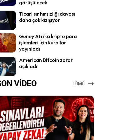
görüşülecek
Ticari sır hırsızlığı davası
daha çok kızışıyor
Güney Afrika kripto para
işlemleri için kurallar
yayınladı
American Bitcoin zarar
açıkladı
SON VİDEO
TÜMÜ