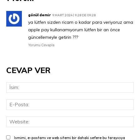
gönül demir
9 MART 2024 | 9:28 DE 09:28
ya lütfen sizden ricam o kadar para veriyoruz ama
apple pay kullanamıyorum lütfen bir an önce
güncellemeyle getirin ???
Yorumu Cevapla
CEVAP VER
İsi
E-
Pos
Web
Ismimi, e-postamı ve web sitemi bir dahaki sefere bu tarayıcıya