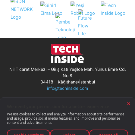
Nil Ticaret Merkezi – Giriş Katı Yeşilce Mah. Yunus Emre Cd.
No:8
34418 – Kâğıthane/İstanbul
info@techinside.com
Künye
Site Kullanım Koşulları
Çerez Kullanımı
Gizlilik Bildirimi
RSS