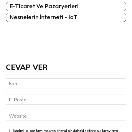
E-Ticaret Ve Pazaryerleri
Nesnelerin İnterneti - IoT
CEVAP VER
İsi
E-
Pos
Web
Ismimi, e-postamı ve web sitemi bir dahaki sefere bu tarayıcıya