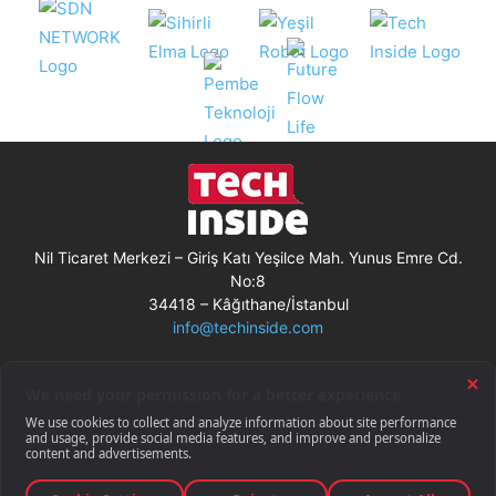
Nil Ticaret Merkezi – Giriş Katı Yeşilce Mah. Yunus Emre Cd.
No:8
34418 – Kâğıthane/İstanbul
info@techinside.com
Künye
Site Kullanım Koşulları
Çerez Kullanımı
Gizlilik Bildirimi
RSS