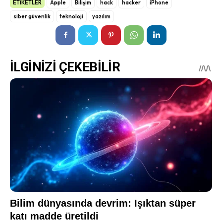
ETİKETLER
Apple
Bilişim
hack
hacker
iPhone
siber güvenlik
teknoloji
yazılım