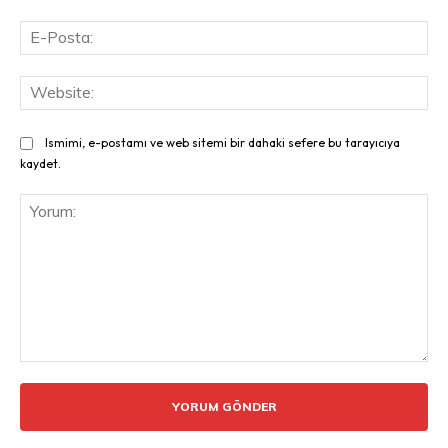
E-
Pos
Web
Ismimi, e-postamı ve web sitemi bir dahaki sefere bu tarayıcıya
kaydet.
Yorum: