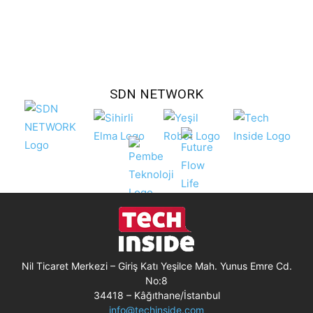
SDN NETWORK
Nil Ticaret Merkezi – Giriş Katı Yeşilce Mah. Yunus Emre Cd.
No:8
34418 – Kâğıthane/İstanbul
info@techinside.com