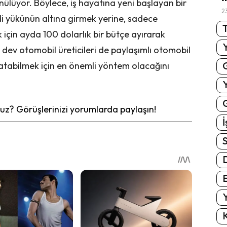
ünülüyor. Böylece, iş hayatına yeni başlayan bir
2
redi yükünün altına girmek yerine, sadece
T
için ayda 100 dolarlık bir bütçe ayırarak
i dev otomobil üreticileri de paylaşımlı otomobil
 satabilmek için en önemli yöntem olacağını
G
z? Görüşlerinizi yorumlarda paylaşın!
İ
S
E
Y
K