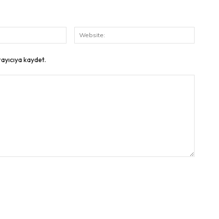
E-
Website
Posta:
rayıcıya kaydet.