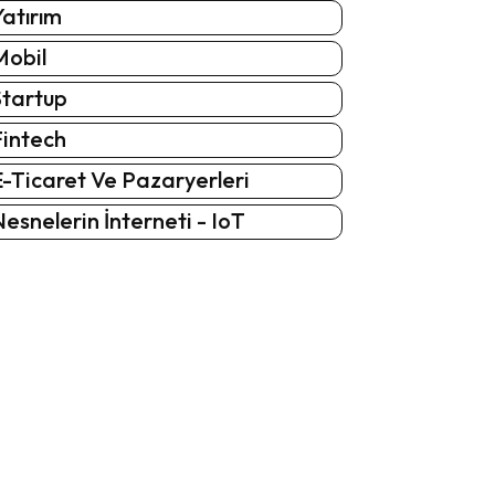
atırım
Mobil
Startup
Fintech
-Ticaret Ve Pazaryerleri
esnelerin İnterneti - IoT