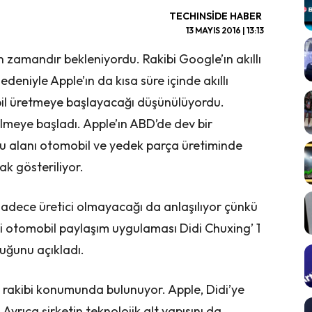
TECHINSIDE HABER
13 MAYIS 2016 | 13:13
n zamandır bekleniyordu. Rakibi Google’ın akıllı
edeniyle Apple’ın da kısa süre içinde akıllı
il üretmeye başlayacağı düşünülüyordu.
lmeye başladı. Apple’ın ABD’de dev bir
 alanı otomobil ve yedek parça üretiminde
ak gösteriliyor.
adece üretici olmayacağı da anlaşılıyor çünkü
li otomobil paylaşım uygulaması Didi Chuxing’ 1
uğunu açıkladı.
k rakibi konumunda bulunuyor. Apple, Didi’ye
rıca şirketin teknolojik alt yapısını da