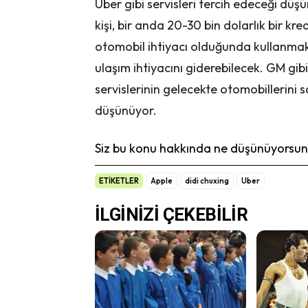
Uber gibi servisleri tercih edeceği düş
kişi, bir anda 20-30 bin dolarlık bir k
otomobil ihtiyacı olduğunda kullanmak 
ulaşım ihtiyacını giderebilecek. GM gib
servislerinin gelecekte otomobillerini
düşünüyor.
Siz bu konu hakkında ne düşünüyorsunu
ETİKETLER
Apple
didi chuxing
Uber