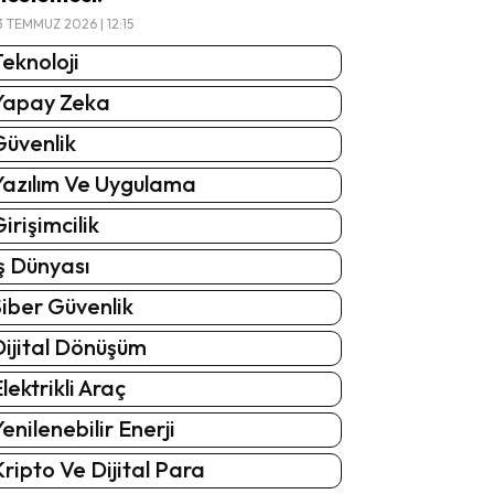
3 TEMMUZ 2026 | 12:15
eknoloji
Yapay Zeka
Güvenlik
Yazılım Ve Uygulama
irişimcilik
ş Dünyası
iber Güvenlik
Dijital Dönüşüm
lektrikli Araç
enilenebilir Enerji
ripto Ve Dijital Para