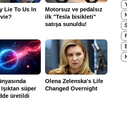
Y
E
N