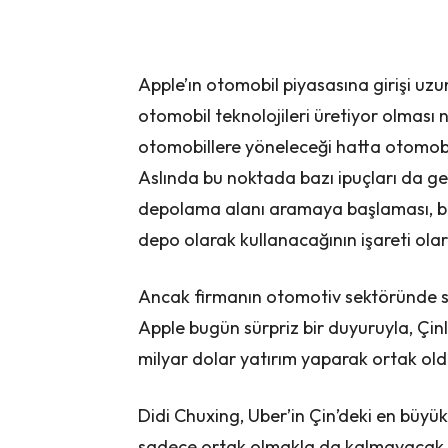
Apple’ın otomobil piyasasına girişi uzu
otomobil teknolojileri üretiyor olması n
otomobillere yöneleceği hatta otomob
Aslında bu noktada bazı ipuçları da ge
depolama alanı aramaya başlaması, bu
depo olarak kullanacağının işareti olar
Ancak firmanın otomotiv sektöründe s
Apple bugün sürpriz bir duyuruyla, Çin
milyar dolar yatırım yaparak ortak old
Didi Chuxing, Uber’in Çin’deki en büyü
sadece ortak olmakla da kalmayacak. Ay