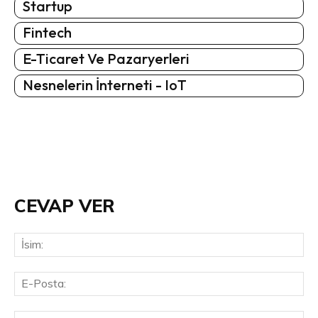
Startup
Fintech
E-Ticaret Ve Pazaryerleri
Nesnelerin İnterneti - IoT
CEVAP VER
İsi
E-
Pos
Web