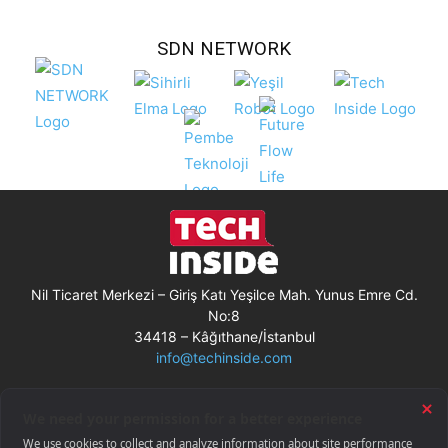
SDN NETWORK
Nil Ticaret Merkezi – Giriş Katı Yeşilce Mah. Yunus Emre Cd.
No:8
34418 – Kâğıthane/İstanbul
info@techinside.com
Künye
Site Kullanım Koşulları
Çerez Kullanımı
Gizlilik Bildirimi