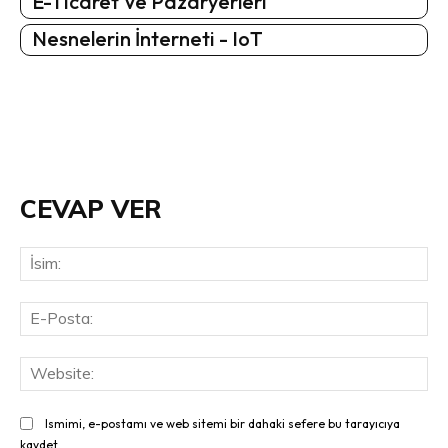
E-Ticaret Ve Pazaryerleri
Nesnelerin İnterneti - IoT
CEVAP VER
İsi
E-
Pos
Web
Ismimi, e-postamı ve web sitemi bir dahaki sefere bu tarayıcıya
kaydet.