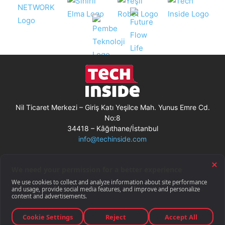
Nil Ticaret Merkezi – Giriş Katı Yeşilce Mah. Yunus Emre Cd.
No:8
34418 – Kâğıthane/İstanbul
info@techinside.com
Künye
Site Kullanım Koşulları
Çerez Kullanımı
Gizlilik Bildirimi
RSS
© Techinside.com, İnternet Medyası