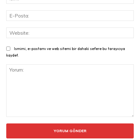
E-
Pos
Web
Ismimi, e-postamı ve web sitemi bir dahaki sefere bu tarayıcıya
kaydet.
Yorum: