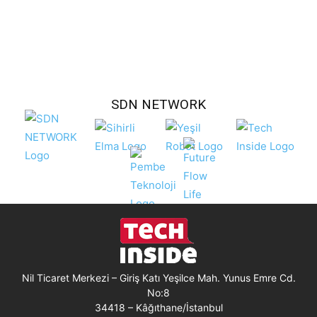
SDN NETWORK
Nil Ticaret Merkezi – Giriş Katı Yeşilce Mah. Yunus Emre Cd.
No:8
34418 – Kâğıthane/İstanbul