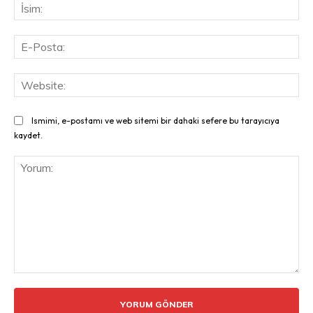
İsi
E-
Pos
Web
Ismimi, e-postamı ve web sitemi bir dahaki sefere bu tarayıcıya
kaydet.
Yorum: