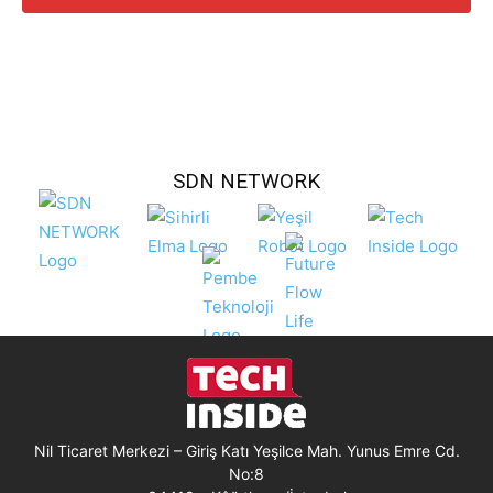
SDN NETWORK
Nil Ticaret Merkezi – Giriş Katı Yeşilce Mah. Yunus Emre Cd.
No:8