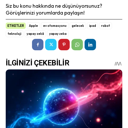
Siz bu konu hakkında ne düşünüyorsunuz?
Görüşlerinizi yorumlarda paylaşın!
ETİKETLER
Apple
ev otomasyonu
gelecek
ipad
robot
teknoloji
yapay zekâ
yapay zeka