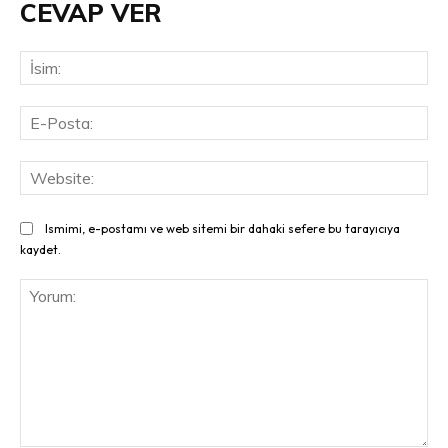
CEVAP VER
İsi
E-
Pos
Web
Ismimi, e-postamı ve web sitemi bir dahaki sefere bu tarayıcıya
kaydet.