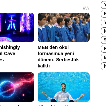
Y
K
Y
E
N