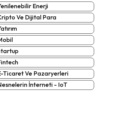
enilenebilir Enerji
ripto Ve Dijital Para
atırım
Mobil
Startup
Fintech
-Ticaret Ve Pazaryerleri
esnelerin İnterneti - IoT