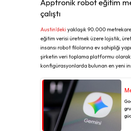
Apptronik robot eğitim m
çalıştı
Austin’deki
yaklaşık 90.000 metrekareli
eğitim verisi üretmek üzere lojistik, ür
insansı robot filolarına ev sahipliği yap
şirketin veri toplama platformu olarak 
konfigürasyonlarda bulunan en yeni insa
Me
Goo
gru
güc