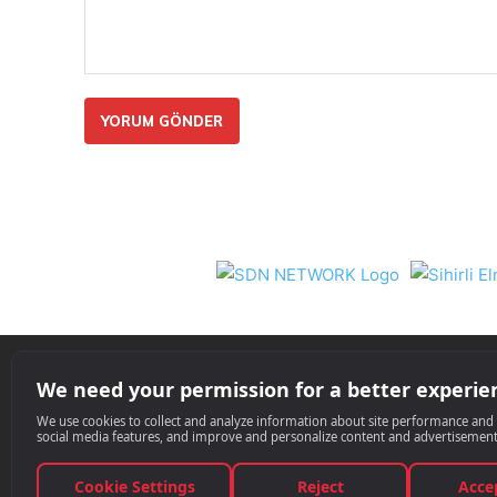
Yorum:
Nil 