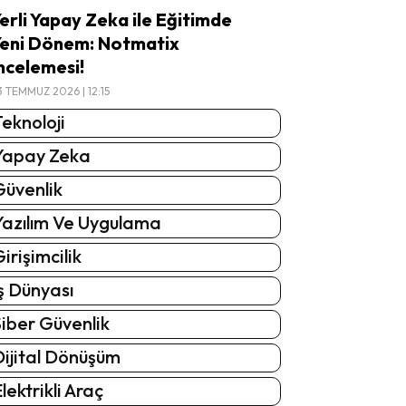
erli Yapay Zeka ile Eğitimde
eni Dönem: Notmatix
ncelemesi!
3 TEMMUZ 2026 | 12:15
eknoloji
Yapay Zeka
Güvenlik
Yazılım Ve Uygulama
irişimcilik
ş Dünyası
iber Güvenlik
Dijital Dönüşüm
lektrikli Araç