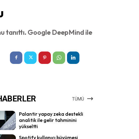
u
nu tanıttı. Google DeepMind ile
HABERLER
TÜMÜ
Palantir yapay zeka destekli
analitik ile gelir tahminini
yükseltti
Spotify kullanıcı büyümesi