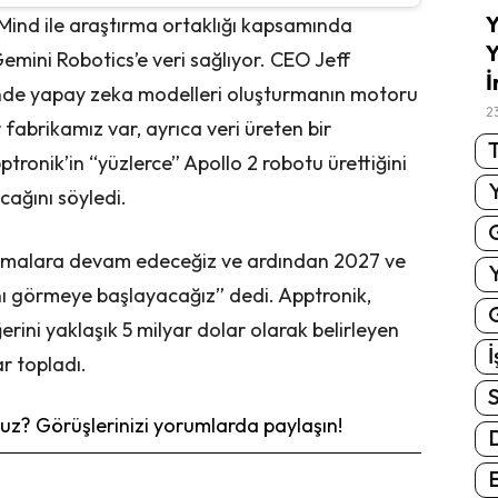
Y
ind ile araştırma ortaklığı kapsamında
Y
mini Robotics’e veri sağlıyor. CEO Jeff
İ
inde yapay zeka modelleri oluşturmanın motoru
2
fabrikamız var, ayrıca veri üreten bir
T
tronik’in “yüzlerce” Apollo 2 robotu ürettiğini
ağını söyledi.
lamalara devam edeceğiz ve ardından 2027 ve
nı görmeye başlayacağız” dedi. Apptronik,
G
rini yaklaşık 5 milyar dolar olarak belirleyen
İ
r topladı.
S
z? Görüşlerinizi yorumlarda paylaşın!
E