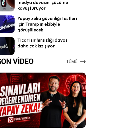
medya davasını çözüme
kavuşturuyor
Yapay zeka güvenliği testleri
için Trump’ın ekibiyle
görüşülecek
Ticari sır hırsızlığı davası
daha çok kızışıyor
SON VİDEO
TÜMÜ