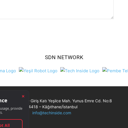
SDN NETWORK
Ticaret Merkezi – Giriş Katı Yeşilce Mah. Yunus Emre Cd. No:8
34418 – Kâğıthane/İstanbul
info@techinside.com