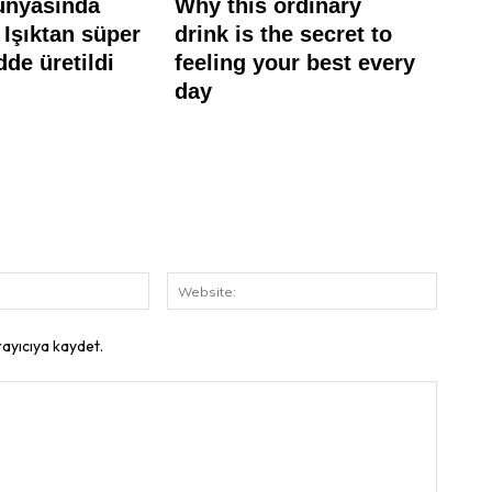
E-
Website
Posta:
rayıcıya kaydet.