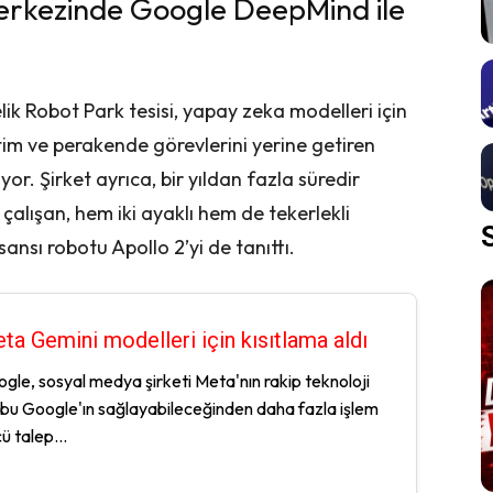
erkezinde Google DeepMind ile
k Robot Park tesisi, yapay zeka modelleri için
etim ve perakende görevlerini yerine getiren
ıyor. Şirket ayrıca, bir yıldan fazla süredir
çalışan, hem iki ayaklı hem de tekerlekli
nsı robotu Apollo 2’yi de tanıttı.
ta Gemini modelleri için kısıtlama aldı
gle, sosyal medya şirketi Meta'nın rakip teknoloji
bu Google'ın sağlayabileceğinden daha fazla işlem
ü talep...