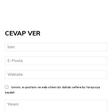
CEVAP VER
İsi
E-
Pos
Web
Ismimi, e-postamı ve web sitemi bir dahaki sefere bu tarayıcıya
kaydet.