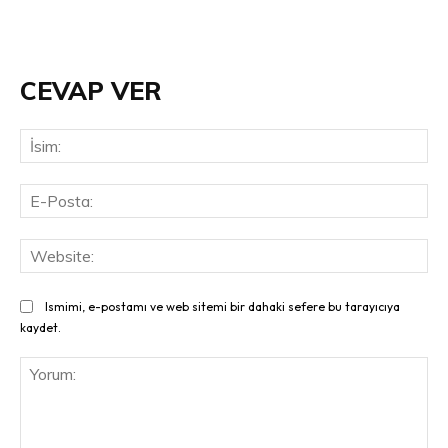
CEVAP VER
İsi
E-
Pos
Web
Ismimi, e-postamı ve web sitemi bir dahaki sefere bu tarayıcıya
kaydet.