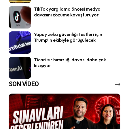
TikTok yargılama öncesi medya
davasını çözüme kavuşturuyor
Yapay zeka güvenliği testleri için
Trump’ın ekibiyle görüşülecek
Ticari sır hırsızlığı davası daha çok
kızışıyor
SON VİDEO