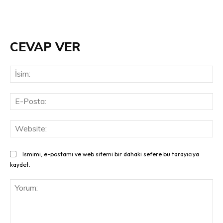
CEVAP VER
İsi
E-
Pos
Web
Ismimi, e-postamı ve web sitemi bir dahaki sefere bu tarayıcıya
kaydet.