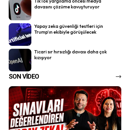
TikTok yargılama öncesi medya
davasını çözüme kavuşturuyor
Yapay zeka güvenliği testleri için
Trump’ın ekibiyle görüşülecek
Ticari sır hırsızlığı davası daha çok
kızışıyor
SON VİDEO