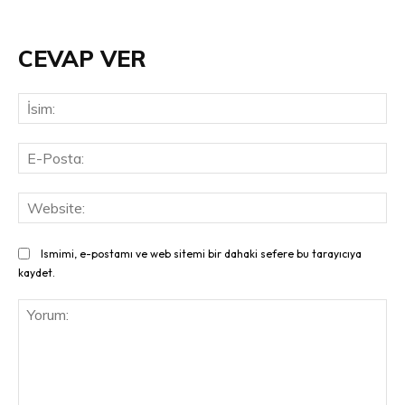
CEVAP VER
İsi
E-
Pos
Web
Ismimi, e-postamı ve web sitemi bir dahaki sefere bu tarayıcıya
kaydet.