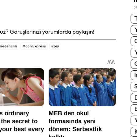
2
T
z? Görüşlerinizi yorumlarda paylaşın!
madencilik
Moon Express
uzay
G
İ
S
E
Y
K