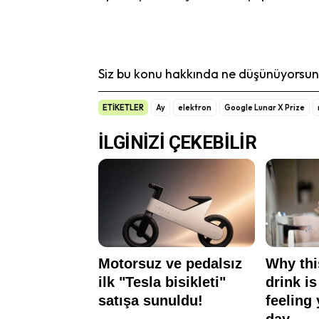
Siz bu konu hakkında ne düşünüyorsunu
ETİKETLER
Ay
elektron
Google Lunar X Prize