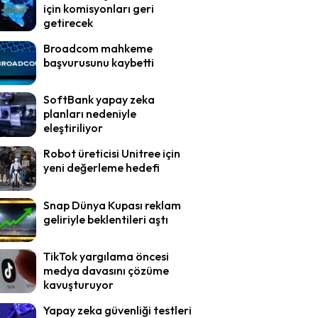
için komisyonları geri
getirecek
Broadcom mahkeme
başvurusunu kaybetti
SoftBank yapay zeka
planları nedeniyle
eleştiriliyor
Robot üreticisi Unitree için
yeni değerleme hedefi
Snap Dünya Kupası reklam
geliriyle beklentileri aştı
TikTok yargılama öncesi
medya davasını çözüme
kavuşturuyor
Yapay zeka güvenliği testleri