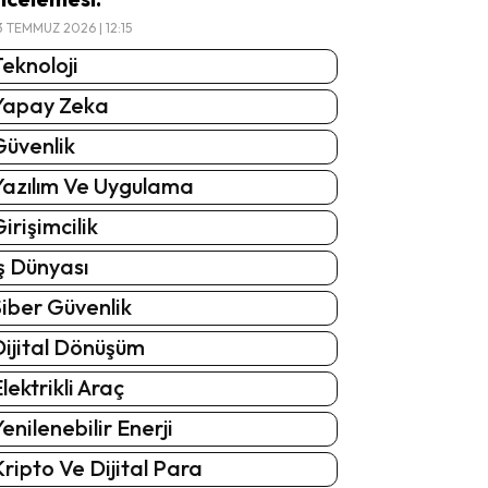
3 TEMMUZ 2026 | 12:15
eknoloji
Yapay Zeka
Güvenlik
Yazılım Ve Uygulama
irişimcilik
ş Dünyası
iber Güvenlik
Dijital Dönüşüm
lektrikli Araç
enilenebilir Enerji
ripto Ve Dijital Para