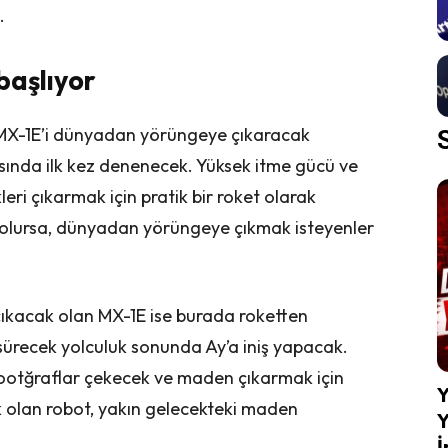
k.
başlıyor
u MX-1E’i dünyadan yörüngeye çıkaracak
rasında ilk kez denenecek. Yüksek itme gücü ve
eri çıkarmak için pratik bir roket olarak
 olursa, dünyadan yörüngeye çıkmak isteyenler
çıkacak olan MX-1E ise burada roketten
sürecek yolculuk sonunda Ay’a iniş yapacak.
 footğraflar çekecek ve maden çıkarmak için
Y
k olan robot, yakın gelecekteki maden
Y
İ