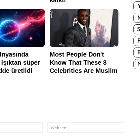
Y
E
N
E-
Website
Posta: