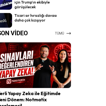
için Trump’ın ekibiyle
görüşülecek
Ticari sır hırsızlığı davası
daha çok kızışıyor
SON VİDEO
TÜMÜ
erli Yapay Zeka ile Eğitimde
eni Dönem: Notmatix
ncelemesi!