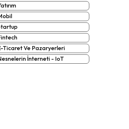
atırım
Mobil
Startup
Fintech
-Ticaret Ve Pazaryerleri
esnelerin İnterneti - IoT
: