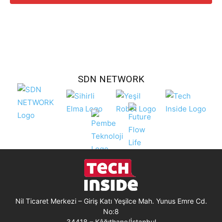
SDN NETWORK
Nil Ticaret Merkezi – Giriş Katı Yeşilce Mah. Yunus Emre Cd.
No:8
34418 – Kâğıthane/İstanbul