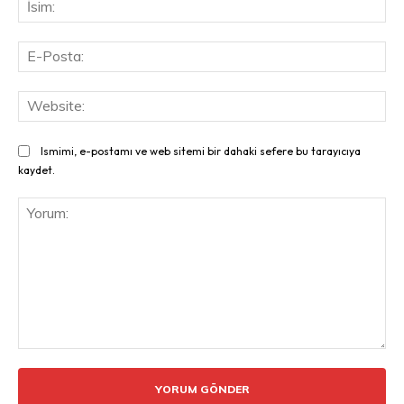
İsi
E-
Pos
Web
Ismimi, e-postamı ve web sitemi bir dahaki sefere bu tarayıcıya
kaydet.
Yorum: