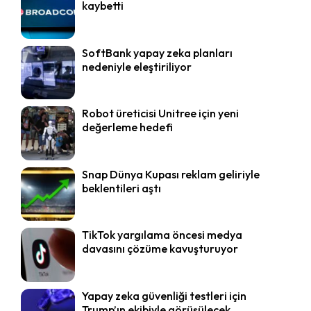
kaybetti
SoftBank yapay zeka planları
nedeniyle eleştiriliyor
Robot üreticisi Unitree için yeni
değerleme hedefi
Snap Dünya Kupası reklam geliriyle
beklentileri aştı
TikTok yargılama öncesi medya
davasını çözüme kavuşturuyor
Yapay zeka güvenliği testleri için
Trump’ın ekibiyle görüşülecek