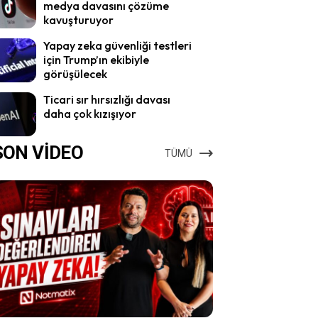
medya davasını çözüme
kavuşturuyor
Yapay zeka güvenliği testleri
için Trump’ın ekibiyle
görüşülecek
Ticari sır hırsızlığı davası
daha çok kızışıyor
SON VİDEO
TÜMÜ