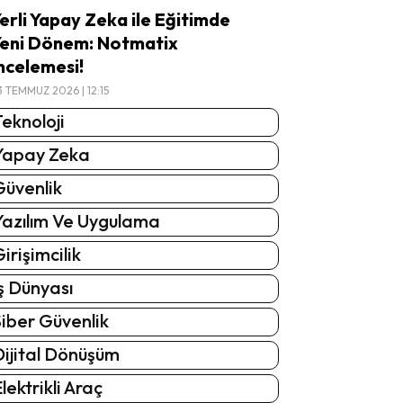
erli Yapay Zeka ile Eğitimde
eni Dönem: Notmatix
ncelemesi!
3 TEMMUZ 2026 | 12:15
eknoloji
Yapay Zeka
Güvenlik
Yazılım Ve Uygulama
irişimcilik
ş Dünyası
iber Güvenlik
Dijital Dönüşüm
lektrikli Araç