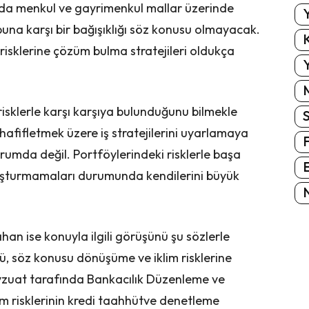
ında menkul ve gayrimenkul mallar üzerinde
Y
 buna karşı bir bağışıklığı söz konusu olmayacak.
K
 risklerine çözüm bulma stratejileri oldukça
Y
 risklerle karşı karşıya bulunduğunu bilmekle
i hafifletmek üzere iş stratejilerini uyarlamaya
durumda değil. Portföylerindeki risklerle başa
E
luşturmamaları durumunda kendilerini büyük
N
n ise konuyla ilgili görüşünü şu sözlerle
rü, söz konusu dönüşüme ve iklim risklerine
evzuat tarafında Bankacılık Düzenleme ve
 risklerinin kredi taahhütve denetleme