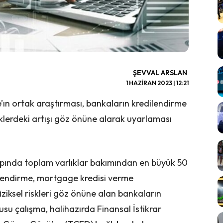
ŞEVVAL ARSLAN
1 HAZIRAN 2023 | 12:21
’ın ortak araştırması, bankaların kredilendirme
isklerdeki artışı göz önüne alarak uyarlaması
ında toplam varlıklar bakımından en büyük 50
lendirme, mortgage kredisi verme
 fiziksel riskleri göz önüne alan bankaların
su çalışma, halihazırda Finansal İstikrar