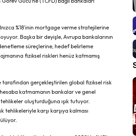
yan Görev Gücü’ne (TCFD) bağlı bankaları
alnızca %18’inin mortgage verme stratejilerine
a koyuyor. Başka bir deyişle, Avrupa bankalarının
denetleme süreçlerine, hedef belirleme
ajmanına fiziksel riskleri henüz katmamış
tarafından gerçekleştirilen global fiziksel risk
zlikle hesaba katmamanın bankalar ve genel
tehlikeler oluşturduğuna ışık tutuyor.
k tehlikeleriyle karşı karşıya kalması
rülüyor.