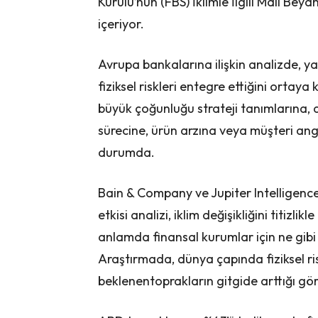
Kurulu’nun (FBS) İklimle İlgili Mali Be
içeriyor.
Avrupa bankalarına ilişkin analizde, y
fiziksel riskleri entegre ettiğini ortay
büyük çoğunluğu strateji tanımlarına, 
sürecine, ürün arzına veya müşteri ang
durumda.
Bain & Company ve Jupiter Intelligence 
etkisi analizi, iklim değişikliğini titi
anlamda finansal kurumlar için ne gibi 
Araştırmada, dünya çapında fiziksel ris
beklenentoprakların gitgide arttığı gö