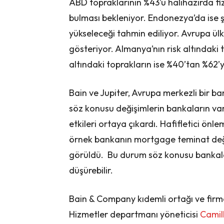
ABD topraklarının %43’ü halihazırda fiz
bulması bekleniyor. Endonezya’da ise 
yükseleceği tahmin ediliyor. Avrupa ülk
gösteriyor. Almanya’nın risk altındaki t
altındaki toprakların ise %40’tan %62’
Bain ve Jupiter, Avrupa merkezli bir ba
söz konusu değişimlerin bankaların varlı
etkileri ortaya çıkardı. Hafifletici ö
örnek bankanın mortgage teminat değe
görüldü. Bu durum söz konusu bankala
düşürebilir.
Bain & Company kıdemli ortağı ve firma
Hizmetler departmanı yöneticisi
Camil