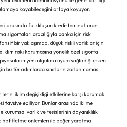
yeni tekliflerin kombinasyonu ile genel karlılığı
ygulamaya koyabileceğini ortaya koyuyor.
ri arasında farklılaşan kredi-teminat oranı
 sigortaları aracılığıyla banka için risk
ansif bir yaklaşımda, düşük riskli varlıklar için
 iklim riski korumasına yönelik özel sigorta
e piyasaların yeni olgulara uyum sağladığı erken
çin bu tür adımlarda sınırların zorlanmaması
erini iklim değişikliği etkilerine karşı korumak
si tavsiye ediliyor. Bunlar arasında iklime
kurumsal varlık ve tesislerinin dayanıklılık
e hafifletme önlemleri ile değer yaratma