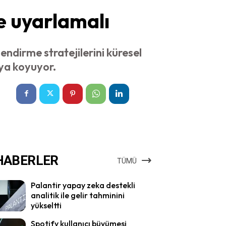
re uyarlamalı
endirme stratejilerini küresel
aya koyuyor.
HABERLER
TÜMÜ
Palantir yapay zeka destekli
analitik ile gelir tahminini
yükseltti
Spotify kullanıcı büyümesi