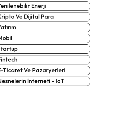
enilenebilir Enerji
ripto Ve Dijital Para
atırım
Mobil
Startup
Fintech
-Ticaret Ve Pazaryerleri
esnelerin İnterneti - IoT