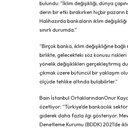
bulundu: “İklim değişikliği, dünya çap
derin bir etki bırakırken hiçbir pazarın
Halihazırda bankaların iklim değişikliği
sınırlı durumda.”
“Birçok banka, iklim değişikliğine bağlı
birlikte, gelecekteki söz konusu riskler
yönelik değişiklikleri gerçekleştirmiş 
çıkmak üzere bütüncül bir yaklaşım o
ölçüde tehlike altında bulabilirler.”
Bain İstanbul OrtaklarındanOnur Kayaha
özetliyor: “Türkiye’de bankacılık sektö
giderek daha fazla ilgi gösteriyor. M
Denetleme Kurumu (BDDK) 2021’de iklim