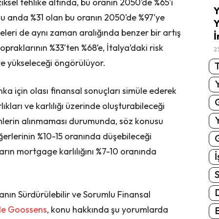
iksel tehlike altında, bu oranın 2050’de %65’i
Y
şu anda %31 olan bu oranın 2050’de %97’ye
Y
eleri de aynı zaman aralığında benzer bir artış
İ
opraklarının %33’ten %68’e, İtalya’daki risk
2
ye yükseleceği öngörülüyor.
T
nka için olası finansal sonuçları simüle ederek
kları ve karlılığı üzerinde oluşturabileceği
nlemlerin alınmaması durumunda, söz konusu
rlerinin %10-15 oranında düşebileceği
G
rın mortgage karlılığını %7-10 oranında
İ
S
nın Sürdürülebilir ve Sorumlu Finansal
le Goossens
, konu hakkında şu yorumlarda
E