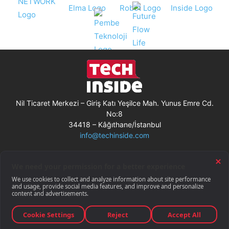
Nil Ticaret Merkezi – Giriş Katı Yeşilce Mah. Yunus Emre Cd.
No:8
34418 – Kâğıthane/İstanbul
info@techinside.com
Künye
Site Kullanım Koşulları
Çerez Kullanımı
Gizlilik Bildirimi
RSS
© Techinside.com, İnternet Medyası
ve Bilişim Muhabirleri Derneği