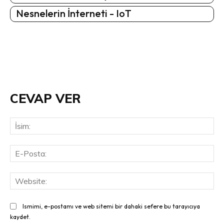
Nesnelerin İnterneti - IoT
CEVAP VER
İsi
E-
Pos
Web
Ismimi, e-postamı ve web sitemi bir dahaki sefere bu tarayıcıya
kaydet.