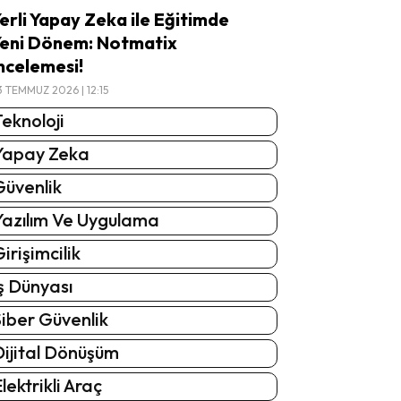
erli Yapay Zeka ile Eğitimde
eni Dönem: Notmatix
ncelemesi!
3 TEMMUZ 2026 | 12:15
eknoloji
Yapay Zeka
Güvenlik
Yazılım Ve Uygulama
irişimcilik
ş Dünyası
iber Güvenlik
Dijital Dönüşüm
lektrikli Araç