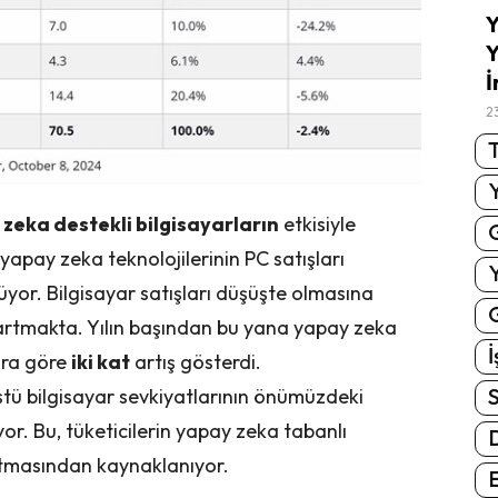
Y
Y
İ
2
T
zeka destekli bilgisayarların
etkisiyle
 yapay zeka teknolojilerinin PC satışları
üyor. Bilgisayar satışları düşüşte olmasına
G
i artmakta. Yılın başından bu yana yapay zeka
İ
lara göre
iki kat
artış gösterdi.
S
tü bilgisayar sevkiyatlarının önümüzdeki
or. Bu, tüketicilerin yapay zeka tabanlı
artmasından kaynaklanıyor.
E