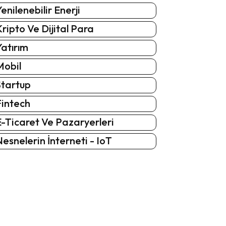
enilenebilir Enerji
ripto Ve Dijital Para
atırım
Mobil
Startup
Fintech
-Ticaret Ve Pazaryerleri
esnelerin İnterneti - IoT