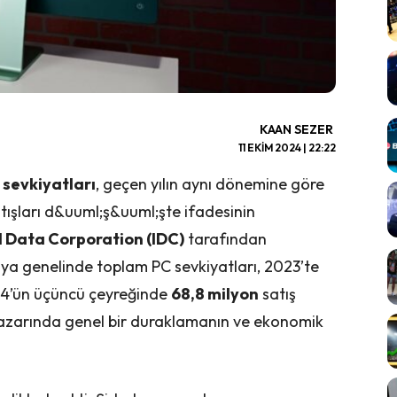
KAAN SEZER
11 EKIM 2024 | 22:22
 sevkiyatları
, geçen yılın aynı dönemine göre
atışları d&uuml;ş&uuml;şte ifadesinin
l Data Corporation (IDC)
tarafından
nya genelinde toplam PC sevkiyatları, 2023’te
24’ün üçüncü çeyreğinde
68,8 milyon
satış
 pazarında genel bir duraklamanın ve ekonomik