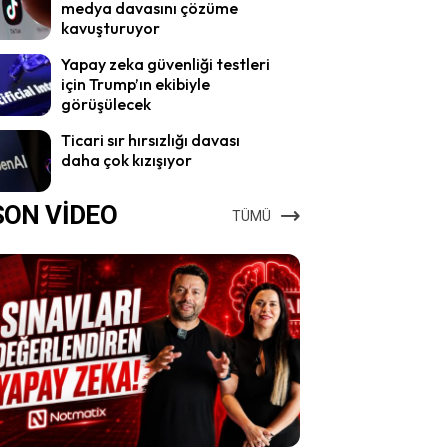
medya davasını çözüme
kavuşturuyor
Yapay zeka güvenliği testleri
için Trump’ın ekibiyle
görüşülecek
Ticari sır hırsızlığı davası
daha çok kızışıyor
SON VİDEO
TÜMÜ