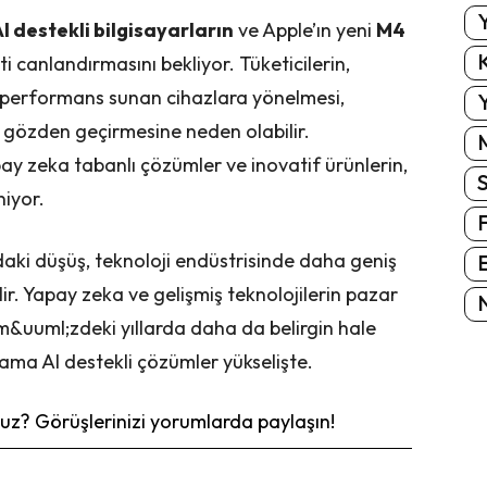
Y
I destekli bilgisayarların
ve Apple’ın yeni
M4
K
 canlandırmasını bekliyor. Tüketicilerin,
k performans sunan cihazlara yönelmesi,
Y
n gözden geçirmesine neden olabilir.
 zeka tabanlı çözümler ve inovatif ürünlerin,
niyor.
daki düşüş, teknoloji endüstrisinde daha geniş
E
ir. Yapay zeka ve gelişmiş teknolojilerin pazar
N
m&uuml;zdeki yıllarda daha da belirgin hale
e ama AI destekli çözümler yükselişte.
z? Görüşlerinizi yorumlarda paylaşın!