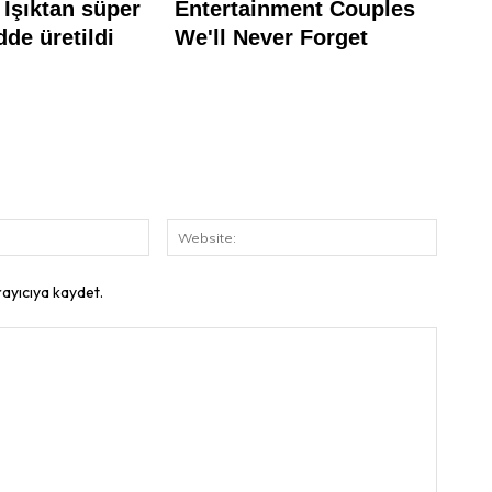
E-
Website
Posta:
rayıcıya kaydet.