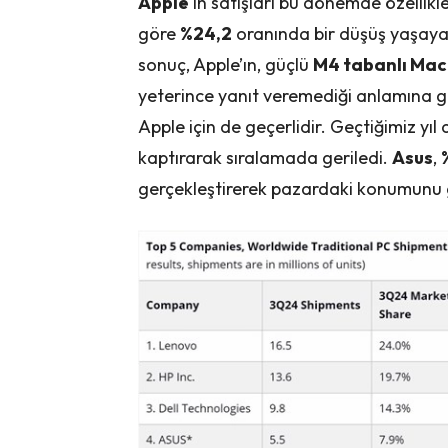
Apple
‘ın satışları bu dönemde özellikle
göre
%24,2
oranında bir düşüş yaşay
sonuç, Apple’ın, güçlü
M4 tabanlı Mac
yeterince yanıt veremediği anlamına ge
Apple için de geçerlidir. Geçtiğimiz yıl
kaptırarak sıralamada geriledi.
Asus
,
gerçekleştirerek pazardaki konumunu 