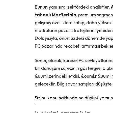
Bunun yanı sıra, sektördeki analistler,
A
tabanlı Mac’lerinin
, premium segmenti
gelişmiş özelliklere sahip, daha yükse
markaların pazar stratejilerini yenide
Dolayısıyla, önümüzdeki dönemde yapay
PC pazarında rekabeti artırması bekle
Sonuç olarak, küresel PC sevkiyatların
bir dönüşüm sürecinin göstergesi olabil
&uuml;zerindeki etkisi, &ouml;n&uuml;
gelecektir. Bilgisayar satışları düşüşt
Siz bu konu hakkında ne düşünüyorsunu