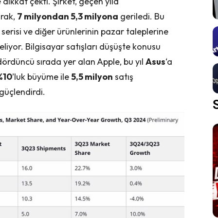
 dikkat çekti. Şirket, geçen yıla
arak,
7 milyondan 5,3 milyona
geriledi. Bu
serisi ve diğer ürünlerinin pazar taleplerine
liyor. Bilgisayar satışları düşüşte konusu
 dördüncü sırada yer alan Apple, bu yıl
Asus
‘a
%10
’luk büyüme ile
5,5 milyon
satış
güçlendirdi.