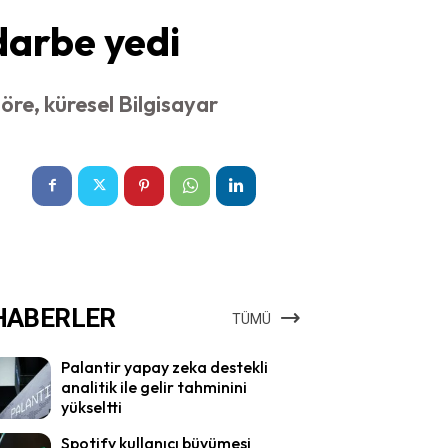
darbe yedi
öre, küresel Bilgisayar
HABERLER
TÜMÜ
Palantir yapay zeka destekli
analitik ile gelir tahminini
yükseltti
Spotify kullanıcı büyümesi