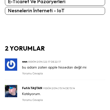
E-Ticaret Ve Pazaryerleri
Nesnelerin İnterneti - IoT
2 YORUMLAR
nnn
8 EKIM 2014 | 22:17 DE 22:17
bu adam zaten apple hissedarı değil mi
Yorumu Cevapla
Fatih TAŞTAN
9 EKIM 2014 | 15:14 DE 15:14
Katılıyorum.
Yorumu Cevapla