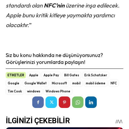
standardı olan
NFC’nin
üzerine inşa edilecek.
Apple bunu kritik kitleye yaymakta yardımcı
olacaktır.
”
Siz bu konu hakkında ne düşünüyorsunuz?
Görüşlerinizi yorumlarda paylaşın!
ETİKETLER
Apple
Apple Pay
Bill Gates
Erik Schatzker
Google
Google Wallet
Microsoft
mobil
mobil ödeme
NFC
Tim Cook
windows
Windows Phone