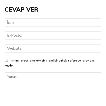
CEVAP VER
İsi
E-
Pos
Web
Ismimi, e-postamı ve web sitemi bir dahaki sefere bu tarayıcıya
kaydet.