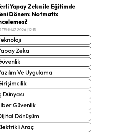
erli Yapay Zeka ile Eğitimde
eni Dönem: Notmatix
ncelemesi!
3 TEMMUZ 2026 | 12:15
eknoloji
Yapay Zeka
Güvenlik
Yazılım Ve Uygulama
irişimcilik
ş Dünyası
iber Güvenlik
Dijital Dönüşüm
lektrikli Araç