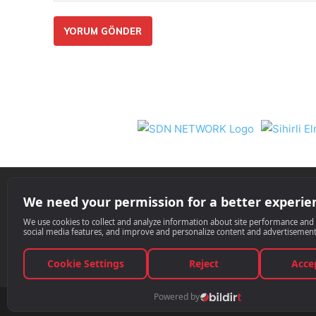
Yorum:
Nil 
© Techinside.com, İnternet Medyası ve 