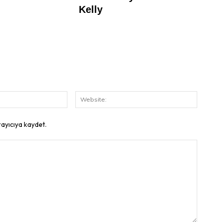
E-
Website
Posta:
rayıcıya kaydet.