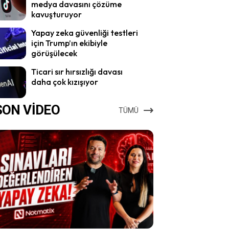
medya davasını çözüme
kavuşturuyor
Yapay zeka güvenliği testleri
için Trump’ın ekibiyle
görüşülecek
Ticari sır hırsızlığı davası
daha çok kızışıyor
SON VİDEO
TÜMÜ