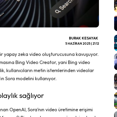
BURAK KESAYAK
5 HAZIRAN 2025 | 21:12
 bir yapay zeka video oluşturucusuna kavuşuyor.
masına Bing Video Creator, yani Bing video
ik, kullanıcıların metin istemlerinden videolar
n Sora modelini kullanıyor.
olaylık sağlıyor
lunan OpenAI, Sora’nın video üretimine erişimi