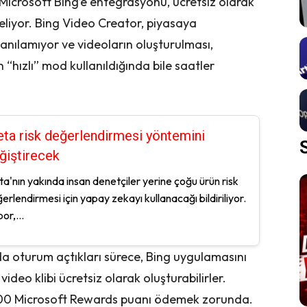
di. Microsoft Bing’e entegrasyonu, ücretsiz olarak
 geliyor. Bing Video Creator, piyasaya
nılamıyor ve videoların oluşturulması,
“hızlı” mod kullanıldığında bile saatler
ta risk değerlendirmesi yöntemini
ğiştirecek
a'nın yakında insan denetçiler yerine çoğu ürün risk
erlendirmesi için yapay zekayı kullanacağı bildiriliyor.
or,...
nda oturum açtıkları sürece, Bing uygulamasını
ideo klibi ücretsiz olarak oluşturabilirler.
 100 Microsoft Rewards puanı ödemek zorunda.