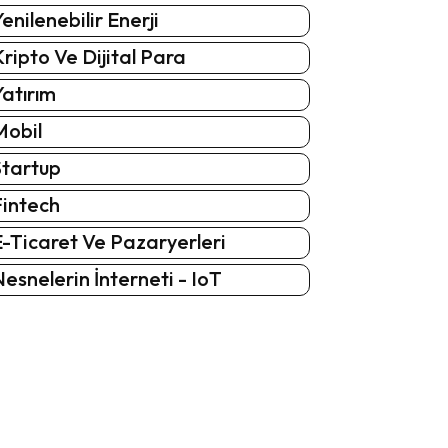
enilenebilir Enerji
ripto Ve Dijital Para
atırım
Mobil
Startup
Fintech
-Ticaret Ve Pazaryerleri
esnelerin İnterneti - IoT