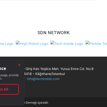
SDN NETWORK
Ticaret Merkezi – Giriş Katı Yeşilce Mah. Yunus Emre Cd. No:8
34418 – Kâğıthane/İstanbul
info@techinside.com
Bilişim Muhabirleri Derneği üyesidir.