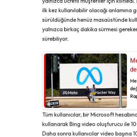
yalnızca ücretli müşteriler için kilitle
ilk kez kullanılabilir olacağı anlamına
sürüldüğünde henüz masaüstünde kulla
yalnızca birkaç dakika sürmesi gereken 
sürebiliyor.
Me
de
Met
değ
Rap
Tüm kullanıcılar, bir Microsoft hesabı
kullanarak Bing video oluşturucu ile 10 v
Daha sonra kullanıcılar video başına