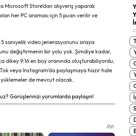
a Microsoft Store’dan alışveriş yaparak
Y
Y
pılan her PC araması için 5 puan verilir ve
İ
2
T
 5 saniyelik video jenerasyonunu sıraya
ğunu değiştirmenin bir yolu yok. Şimdiye kadar,
ca dikey 9:16 en boy oranında oluşturabiliyordu,
TikTok veya Instagram’da paylaşmaya hazır hale
6 yüklemeler de mevcut olacak.
G
z? Görüşlerinizi yorumlarda paylaşın!
İ
S
E