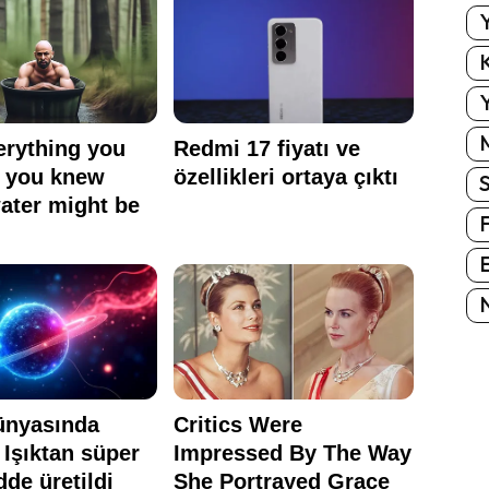
Y
K
Y
E
N