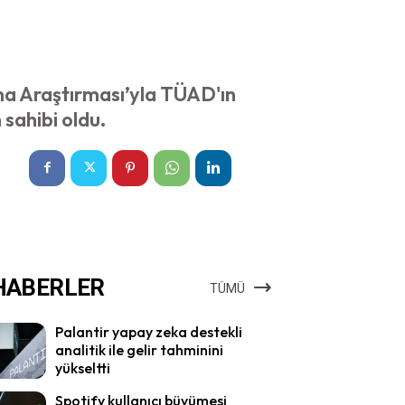
lama Araştırması’yla TÜAD'ın
sahibi oldu.
HABERLER
TÜMÜ
Palantir yapay zeka destekli
analitik ile gelir tahminini
yükseltti
Spotify kullanıcı büyümesi