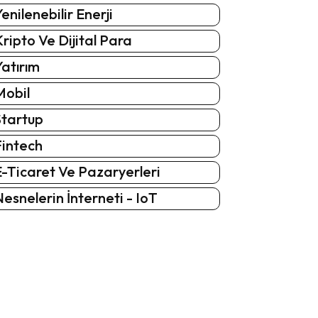
enilenebilir Enerji
ripto Ve Dijital Para
atırım
Mobil
Startup
Fintech
-Ticaret Ve Pazaryerleri
esnelerin İnterneti - IoT
: