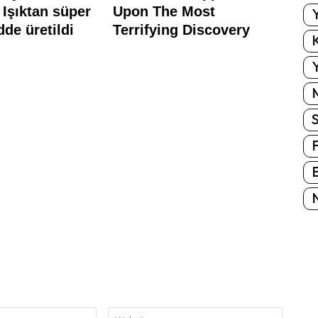
Y
K
Y
E
N
E-
Website