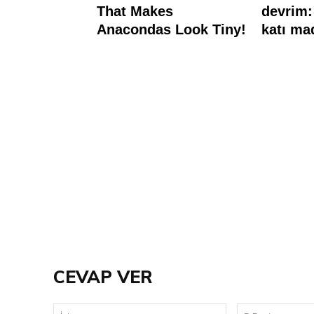
CEVAP VER
İsim: