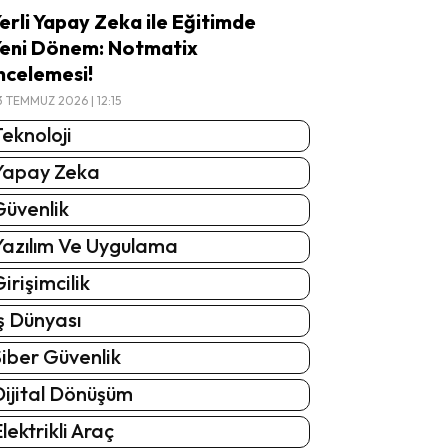
erli Yapay Zeka ile Eğitimde
eni Dönem: Notmatix
ncelemesi!
3 TEMMUZ 2026 | 12:15
eknoloji
Yapay Zeka
Güvenlik
Yazılım Ve Uygulama
irişimcilik
ş Dünyası
iber Güvenlik
Dijital Dönüşüm
lektrikli Araç