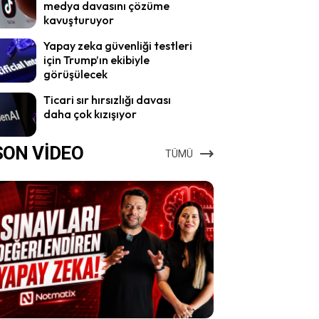
medya davasını çözüme
kavuşturuyor
Yapay zeka güvenliği testleri
için Trump’ın ekibiyle
görüşülecek
Ticari sır hırsızlığı davası
daha çok kızışıyor
SON VİDEO
TÜMÜ