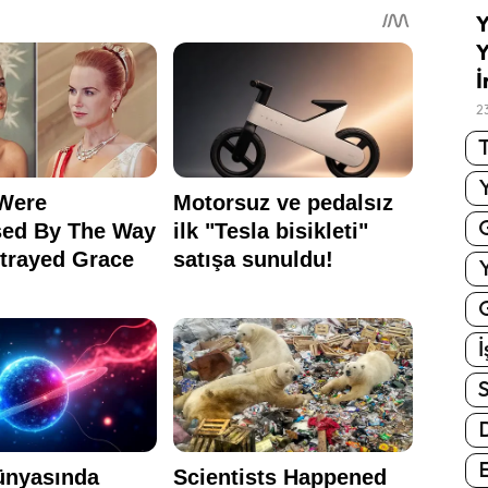
Y
Y
İ
2
T
G
İ
S
E