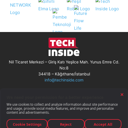
Nil Ticaret Merkezi – Giriş Katı Yeşilce Mah. Yunus Emre Cd.
No:8
34418 – Kâğıthane/İstanbul
info@techinside.com
Künye
Site Kullanım Koşulları
Çerez Kullanımı
Gizlilik Bildirimi
RSS
© Techinside.com, İnternet Medyası