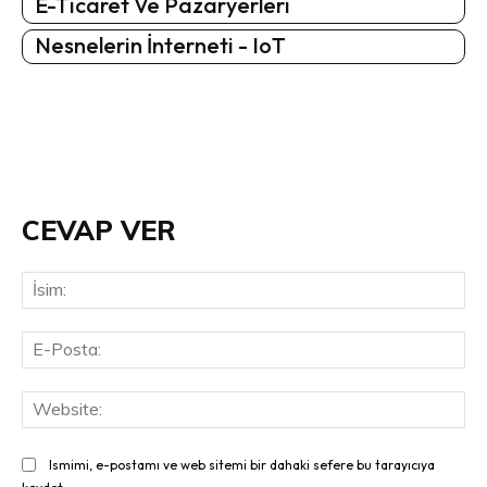
E-Ticaret Ve Pazaryerleri
Nesnelerin İnterneti - IoT
CEVAP VER
İsi
E-
Pos
Web
Ismimi, e-postamı ve web sitemi bir dahaki sefere bu tarayıcıya