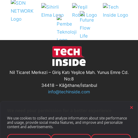
Nil Ticaret Merkezi – Giriş Katı Yeşilce Mah. Yunus Emre Cd.
No:8
34418 – Kâğıthane/İstanbul
info@techinside.com
Künye
Site Kullanım Koşulları
Çerez Kullanımı
Gizlilik Bildirimi
RSS