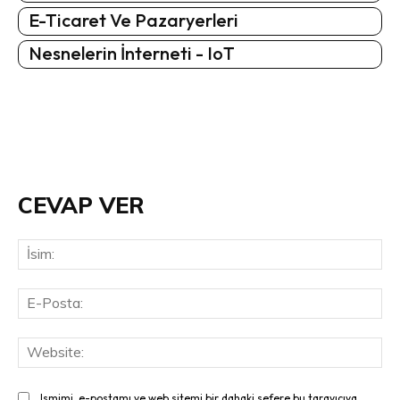
E-Ticaret Ve Pazaryerleri
Nesnelerin İnterneti - IoT
CEVAP VER
İsi
E-
Pos
Web
Ismimi, e-postamı ve web sitemi bir dahaki sefere bu tarayıcıya