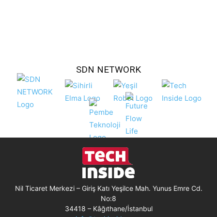
SDN NETWORK
Nil Ticaret Merkezi – Giriş Katı Yeşilce Mah. Yunus Emre Cd.
No:8
34418 – Kâğıthane/İstanbul