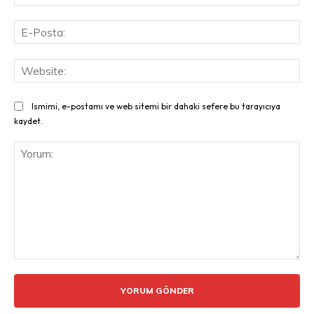
E-
Pos
Web
Ismimi, e-postamı ve web sitemi bir dahaki sefere bu tarayıcıya
kaydet.
Yorum: