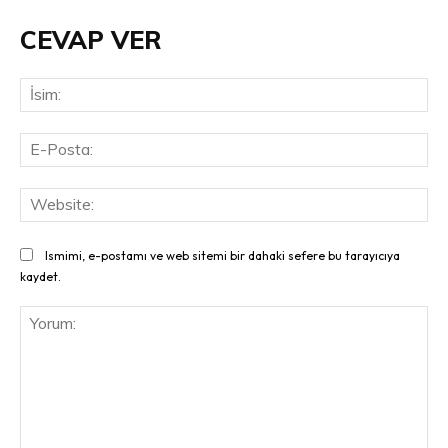
CEVAP VER
İsi
E-
Pos
Web
Ismimi, e-postamı ve web sitemi bir dahaki sefere bu tarayıcıya
kaydet.