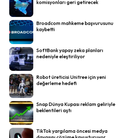
komisyonları geri getirecek
Broadcom mahkeme başvurusunu
kaybetti
SoftBank yapay zeka planları
nedeniyle eleştiriliyor
Robot üreticisi Unitree için yeni
değerleme hedefi
Snap Dünya Kupası reklam geliriyle
beklentileri aştı
TikTok yargılama öncesi medya
davasını çözüme kavuşturuyor