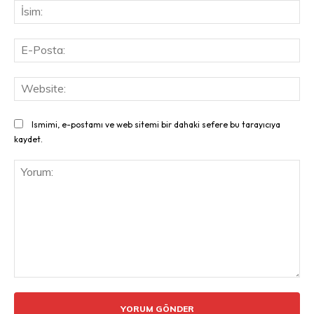
İsi
E-
Pos
Web
Ismimi, e-postamı ve web sitemi bir dahaki sefere bu tarayıcıya
kaydet.
Yorum: