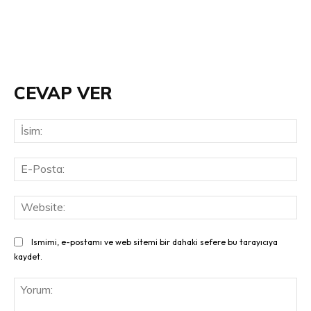
CEVAP VER
İsi
E-
Pos
Web
Ismimi, e-postamı ve web sitemi bir dahaki sefere bu tarayıcıya
kaydet.