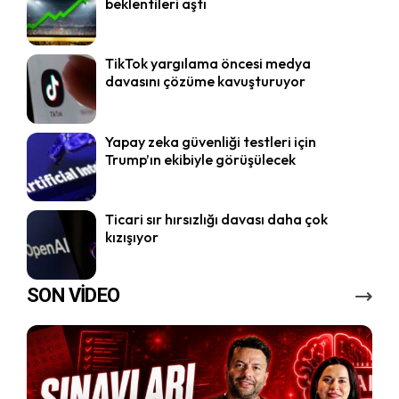
beklentileri aştı
TikTok yargılama öncesi medya
davasını çözüme kavuşturuyor
Yapay zeka güvenliği testleri için
Trump’ın ekibiyle görüşülecek
Ticari sır hırsızlığı davası daha çok
kızışıyor
SON VİDEO