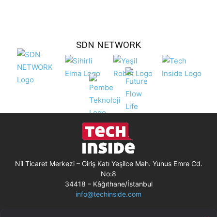
SDN NETWORK
Nil Ticaret Merkezi – Giriş Katı Yeşilce Mah. Yunus Emre Cd.
No:8
34418 – Kâğıthane/İstanbul
info@techinside.com
Künye