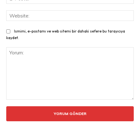
Pos
Web
Ismimi, e-postamı ve web sitemi bir dahaki sefere bu tarayıcıya
kaydet.
Yorum: