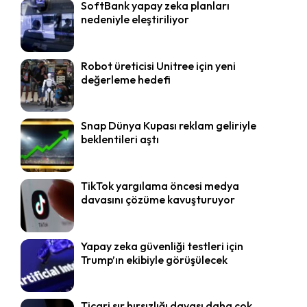
SoftBank yapay zeka planları
nedeniyle eleştiriliyor
Robot üreticisi Unitree için yeni
değerleme hedefi
Snap Dünya Kupası reklam geliriyle
beklentileri aştı
TikTok yargılama öncesi medya
davasını çözüme kavuşturuyor
Yapay zeka güvenliği testleri için
Trump’ın ekibiyle görüşülecek
Ticari sır hırsızlığı davası daha çok