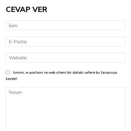
CEVAP VER
İsi
E-
Pos
Web
Ismimi, e-postamı ve web sitemi bir dahaki sefere bu tarayıcıya
kaydet.