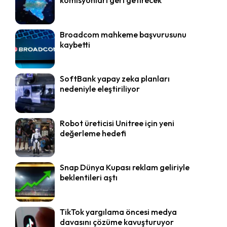
komisyonları geri getirecek
Broadcom mahkeme başvurusunu
kaybetti
SoftBank yapay zeka planları
nedeniyle eleştiriliyor
Robot üreticisi Unitree için yeni
değerleme hedefi
Snap Dünya Kupası reklam geliriyle
beklentileri aştı
TikTok yargılama öncesi medya
davasını çözüme kavuşturuyor