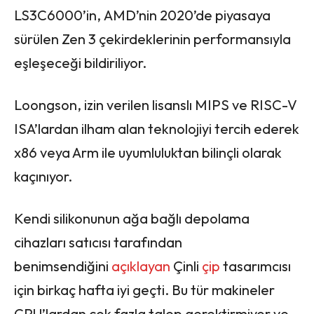
LS3C6000’in, AMD’nin 2020’de piyasaya
sürülen Zen 3 çekirdeklerinin performansıyla
eşleşeceği bildiriliyor.
Loongson, izin verilen lisanslı MIPS ve RISC-V
ISA’lardan ilham alan teknolojiyi tercih ederek
x86 veya Arm ile uyumluluktan bilinçli olarak
kaçınıyor.
Kendi silikonunun ağa bağlı depolama
cihazları satıcısı tarafından
benimsendiğini
açıklayan
Çinli
çip
tasarımcısı
için birkaç hafta iyi geçti. Bu tür makineler
CPU’lardan çok fazla talep gerektirmiyor ve