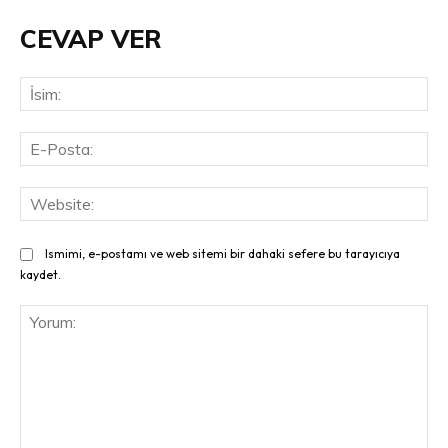
CEVAP VER
İsi
E-
Pos
Web
Ismimi, e-postamı ve web sitemi bir dahaki sefere bu tarayıcıya
kaydet.