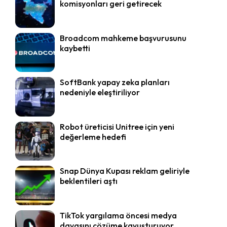
komisyonları geri getirecek
Broadcom mahkeme başvurusunu
kaybetti
SoftBank yapay zeka planları
nedeniyle eleştiriliyor
Robot üreticisi Unitree için yeni
değerleme hedefi
Snap Dünya Kupası reklam geliriyle
beklentileri aştı
TikTok yargılama öncesi medya
davasını çözüme kavuşturuyor