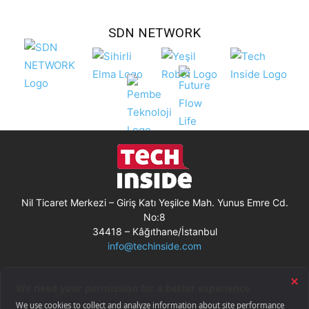
SDN NETWORK
Nil Ticaret Merkezi – Giriş Katı Yeşilce Mah. Yunus Emre Cd.
No:8
34418 – Kâğıthane/İstanbul
info@techinside.com
Künye
Site Kullanım Koşulları
Çerez Kullanımı
Gizlilik Bildirimi