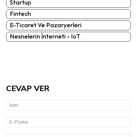
Startup
Fintech
E-Ticaret Ve Pazaryerleri
Nesnelerin İnterneti - IoT
CEVAP VER
İsi
E-
Pos
Web