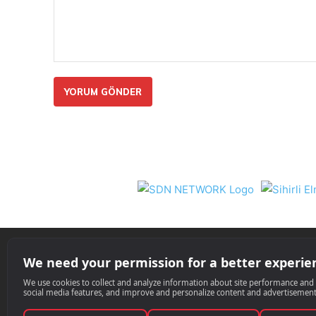
Yorum:
Nil 