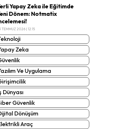
erli Yapay Zeka ile Eğitimde
eni Dönem: Notmatix
ncelemesi!
3 TEMMUZ 2026 | 12:15
eknoloji
Yapay Zeka
Güvenlik
Yazılım Ve Uygulama
irişimcilik
ş Dünyası
iber Güvenlik
Dijital Dönüşüm
lektrikli Araç