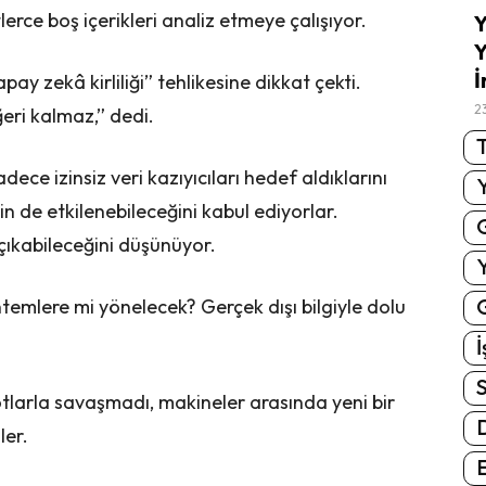
erce boş içerikleri analiz etmeye çalışıyor.
Y
Y
İ
ay zekâ kirliliği” tehlikesine dikkat çekti.
2
ğeri kalmaz,” dedi.
T
dece izinsiz veri kazıyıcıları hedef aldıklarını
in de etkilenebileceğini kabul ediyorlar.
çıkabileceğini düşünüyor.
G
ntemlere mi yönelecek? Gerçek dışı bilgiyle dolu
İ
S
otlarla savaşmadı, makineler arasında yeni bir
ler.
E