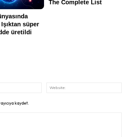
E-
Website
Posta:
rayıcıya kaydet.