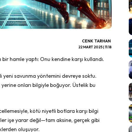
CENK TARHAN
22 MART 2025 | 11:18
ı bir hamle yaptı: Onu kendine karşı kullandı.
kli yeni savunma yöntemini devreye soktu.
yerine onları bilgiyle boğuyor. Üstelik bu
llemesiyle, kötü niyetli botlara karşı bilgi
er işe yarar değil—tam aksine, gerçek gibi
lerden oluşuyor.