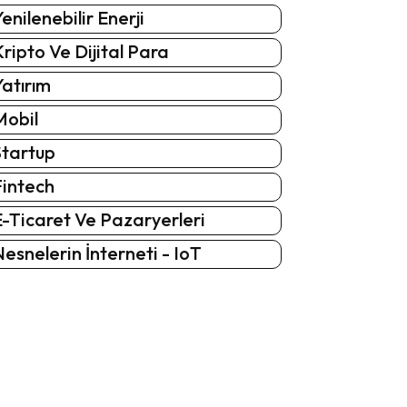
enilenebilir Enerji
ripto Ve Dijital Para
atırım
Mobil
Startup
Fintech
-Ticaret Ve Pazaryerleri
esnelerin İnterneti - IoT