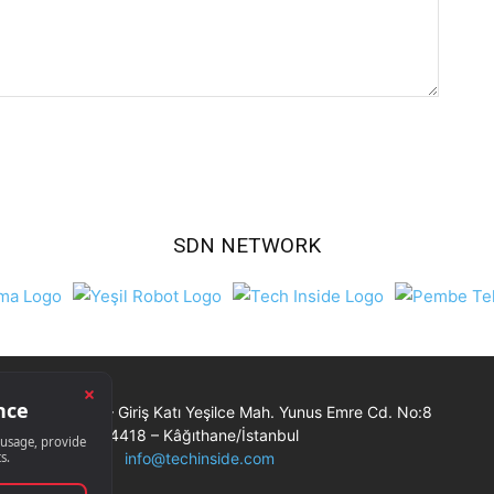
SDN NETWORK
Ticaret Merkezi – Giriş Katı Yeşilce Mah. Yunus Emre Cd. No:8
34418 – Kâğıthane/İstanbul
info@techinside.com