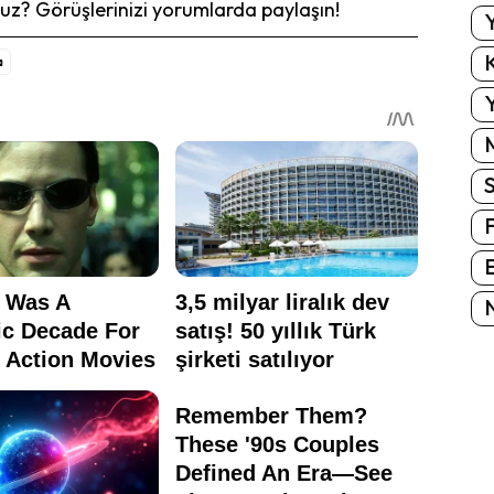
z? Görüşlerinizi yorumlarda paylaşın!
Y
K
a
Y
E
N