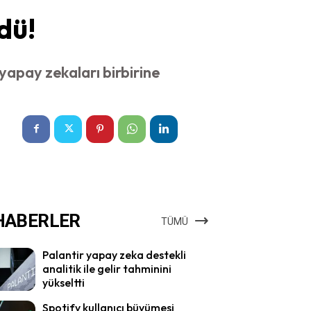
dü!
yapay zekaları birbirine
HABERLER
TÜMÜ
Palantir yapay zeka destekli
analitik ile gelir tahminini
yükseltti
Spotify kullanıcı büyümesi