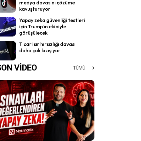
medya davasını çözüme
kavuşturuyor
Yapay zeka güvenliği testleri
için Trump’ın ekibiyle
görüşülecek
Ticari sır hırsızlığı davası
daha çok kızışıyor
SON VİDEO
TÜMÜ