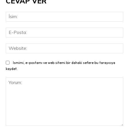
CEVAP VER
İsi
E-
Pos
Web
Ismimi, e-postamı ve web sitemi bir dahaki sefere bu tarayıcıya
kaydet.
Yorum: