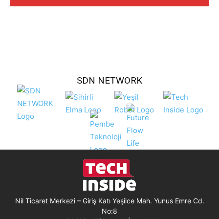
SDN NETWORK
Nil Ticaret Merkezi – Giriş Katı Yeşilce Mah. Yunus Emre Cd.
No:8