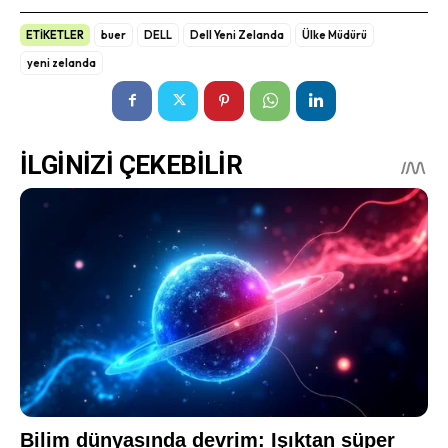
ETİKETLER
buer
DELL
Dell Yeni Zelanda
Ülke Müdürü
yeni zelanda