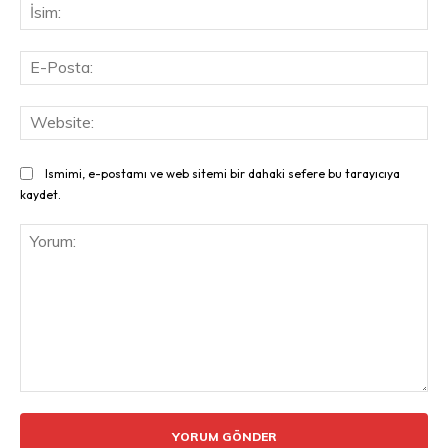
İsi
E-
Pos
Web
Ismimi, e-postamı ve web sitemi bir dahaki sefere bu tarayıcıya
kaydet.
Yorum: