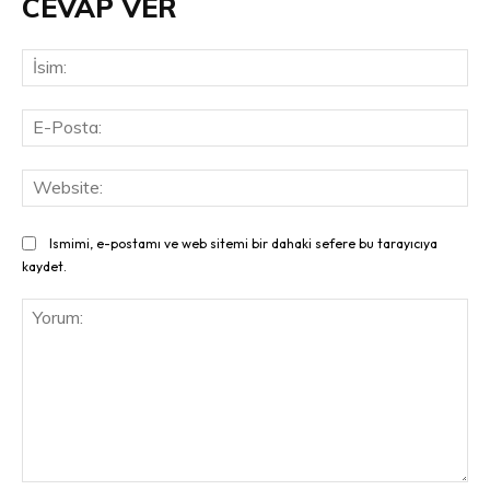
CEVAP VER
İsi
E-
Pos
Web
Ismimi, e-postamı ve web sitemi bir dahaki sefere bu tarayıcıya
kaydet.