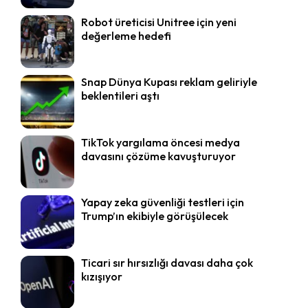
Robot üreticisi Unitree için yeni
değerleme hedefi
Snap Dünya Kupası reklam geliriyle
beklentileri aştı
TikTok yargılama öncesi medya
davasını çözüme kavuşturuyor
Yapay zeka güvenliği testleri için
Trump’ın ekibiyle görüşülecek
Ticari sır hırsızlığı davası daha çok
kızışıyor