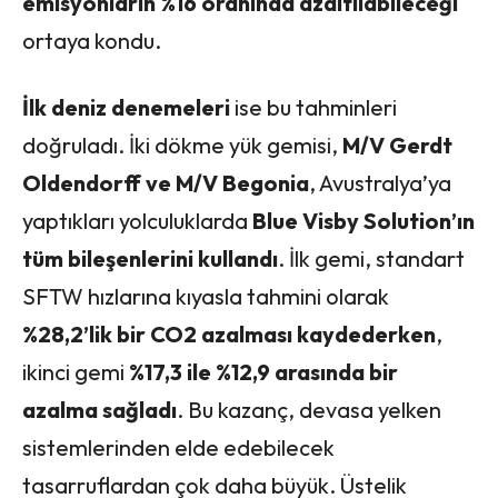
emisyonların %16 oranında azaltılabileceği
ortaya kondu.
İlk deniz denemeleri
ise bu tahminleri
doğruladı. İki dökme yük gemisi,
M/V Gerdt
Oldendorff ve M/V Begonia
, Avustralya’ya
yaptıkları yolculuklarda
Blue Visby Solution’ın
tüm bileşenlerini kullandı
. İlk gemi, standart
SFTW hızlarına kıyasla tahmini olarak
%28,2’lik bir CO2 azalması kaydederken
,
ikinci gemi
%17,3 ile %12,9 arasında bir
azalma sağladı
. Bu kazanç, devasa yelken
sistemlerinden elde edebilecek
tasarruflardan çok daha büyük. Üstelik