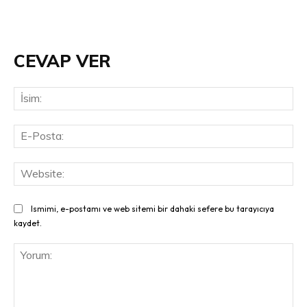
CEVAP VER
İsi
E-
Pos
Web
Ismimi, e-postamı ve web sitemi bir dahaki sefere bu tarayıcıya
kaydet.