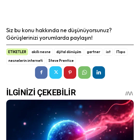
Siz bu konu hakkında ne düşünüyorsunuz?
Görüşlerinizi yorumlarda paylaşın!
ETİKETLER
akıllı nesne
dijital dönüşüm
gartner
iot
ITxpo
nesnelerin interneti
Steve Prentice