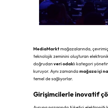
MediaMarkt
mağazalarında, çevrimiçi
teknolojik zeminini oluşturan elektroni
doğrudan
veri odak
lı kategori yöneti
kuruyor. Aynı zamanda
mağaza içi na
temel de sağlıyorlar.
Girişimcilerle inovatif ç
Avrupa pazarında tüketici elektroniği 