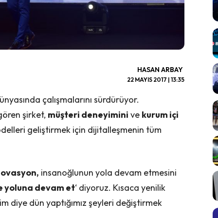
HASAN ARBAY
22 MAYIS 2017 | 13:35
dünyasında çalışmalarını sürdürüyor.
gören şirket,
müşteri deneyimini
ve
kurum içi
elleri geliştirmek için dijitalleşmenin tüm
novasyon,
insanoğlunun yola devam etmesini
ve yoluna devam et
‘ diyoruz. Kısaca yenilik
lim diye dün yaptığımız şeyleri değiştirmek