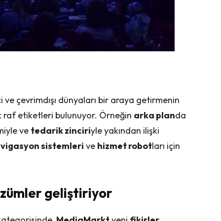
 ve çevrimdışı dünyaları bir araya getirmenin
k raf etiketleri bulunuyor. Örneğin
arka plan
da
miyle ve
tedarik zinciri
yle yakından ilişki
vigasyon sistemleri
ve
hizmet robot
ları için
özümler geliştiriyor
kategorisinde,
MediaMarkt
yeni
fikirler