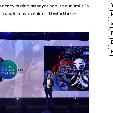
Y
ğu deneyim alanları sayesinde ise günümüzün
rin unutulmayan noktası
MediaMarkt
E
N