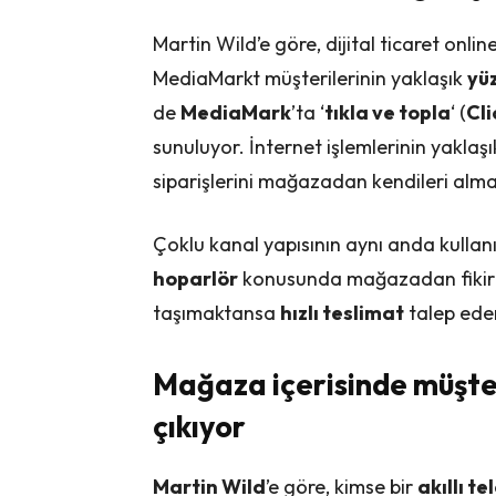
Martin Wild’e göre, dijital ticaret onl
MediaMarkt müşterilerinin yaklaşık
yü
de
MediaMark
’ta ‘
tıkla ve topla
‘ (
Cl
sunuluyor. İnternet işlemlerinin yakla
siparişlerini mağazadan kendileri almay
Çoklu kanal yapısının aynı anda kullanı
hoparlör
konusunda mağazadan fikir 
taşımaktansa
hızlı teslimat
talep eden
Mağaza içerisinde müşte
çıkıyor
Martin Wild
’e göre, kimse bir
akıllı t