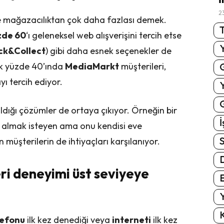
2
ine mağazacılıktan çok daha fazlası demek.
T
zde 60
‘ı geleneksel web alışverişini tercih etse
ick&Collect
) gibi daha esnek seçenekler de
şık yüzde 40’ında
MediaMarkt
müşterileri,
ı tercih ediyor.
G
ldığı çözümler de ortaya çıkıyor. Örneğin bir
İ
almak isteyen ama onu kendisi eve
S
 müşterilerin de ihtiyaçları karşılanıyor.
ri deneyimi üst seviyeye
E
Y
K
elefonu
ilk kez denediği veya
interneti
ilk kez