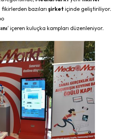
ikirlerden bazıları
şirket
içinde geliştiriliyor.
bo
ını
‘ içeren kuluçka kampları düzenleniyor.