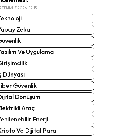
3 TEMMUZ 2026 | 12:15
eknoloji
Yapay Zeka
Güvenlik
Yazılım Ve Uygulama
irişimcilik
ş Dünyası
iber Güvenlik
Dijital Dönüşüm
lektrikli Araç
enilenebilir Enerji
ripto Ve Dijital Para