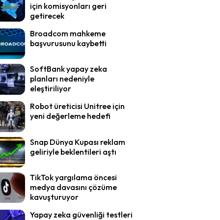
için komisyonları geri
getirecek
Broadcom mahkeme
başvurusunu kaybetti
SoftBank yapay zeka
planları nedeniyle
eleştiriliyor
Robot üreticisi Unitree için
yeni değerleme hedefi
Snap Dünya Kupası reklam
geliriyle beklentileri aştı
TikTok yargılama öncesi
medya davasını çözüme
kavuşturuyor
Yapay zeka güvenliği testleri