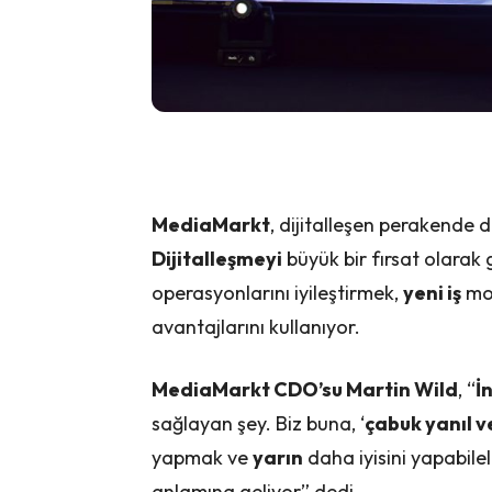
MediaMarkt
, dijitalleşen perakende 
Dijitalleşmeyi
büyük bir fırsat olarak 
operasyonlarını iyileştirmek,
yeni iş
mod
avantajlarını kullanıyor.
MediaMarkt CDO’su Martin Wild
, “
İ
sağlayan şey. Biz buna, ‘
çabuk yanıl 
yapmak ve
yarın
daha iyisini yapabile
anlamına geliyor” dedi.