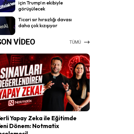
için Trump’ın ekibiyle
görüşülecek
Ticari sır hırsızlığı davası
daha çok kızışıyor
SON VİDEO
TÜMÜ
erli Yapay Zeka ile Eğitimde
eni Dönem: Notmatix
ncelemesi!