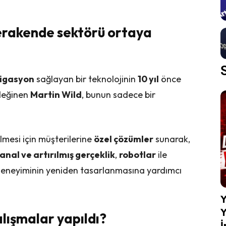
perakende sektörü ortaya
igasyon
sağlayan bir teknolojinin
10 yıl
önce
değinen
Martin Wild
, bunun sadece bir
lmesi için müşterilerine
özel çözümler
sunarak,
anal ve artırılmış gerçeklik
,
robotlar
ile
i deneyiminin yeniden tasarlanmasına yardımcı
Y
Y
lışmalar yapıldı?
İ