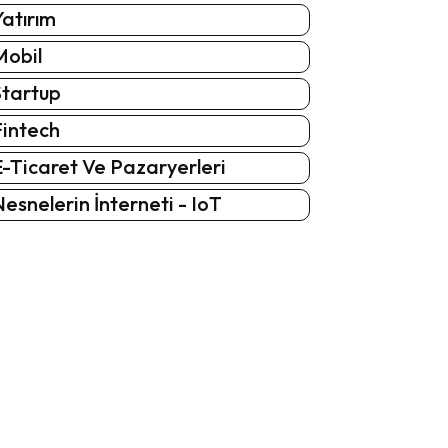
atırım
Mobil
Startup
Fintech
-Ticaret Ve Pazaryerleri
esnelerin İnterneti - IoT