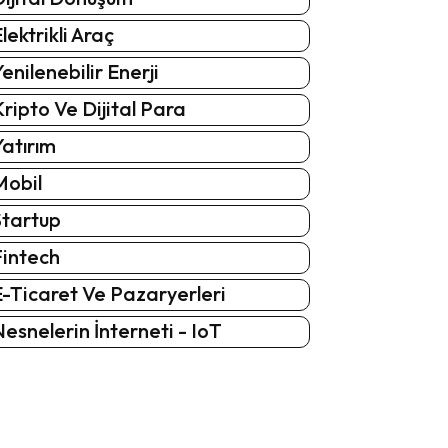
lektrikli Araç
enilenebilir Enerji
ripto Ve Dijital Para
atırım
Mobil
Startup
Fintech
-Ticaret Ve Pazaryerleri
esnelerin İnterneti - IoT