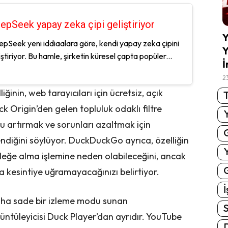
epSeek yapay zeka çipi geliştiriyor
Y
pSeek yeni iddiaalara göre, kendi yapay zeka çipini
Y
iştiriyor. Bu hamle, şirketin küresel çapta popüler...
İ
2
inin, web tarayıcıları için ücretsiz, açık
T
ock Origin’den gelen topluluk odaklı filtre
u artırmak ve sorunları azaltmak için
endiğini söylüyor. DuckDuckGo ayrıca, özelliğin
leğe alma işlemine neden olabileceğini, ancak
G
 kesintiye uğramayacağınızı belirtiyor.
İ
 daha sade bir izleme modu sunan
S
tüleyicisi Duck Player’dan ayrıdır. YouTube