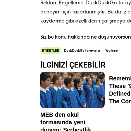
Reklam Engelleme, DuckDuckGo tarayıc
deneyimi için tasarlanmıştır. Bu da izl
kaydetme gibi özelliklerin çalışmaya d
Siz bu konu hakkında ne düşünüyorsunu
ETİKETLER
DuckDuckGo tarayıcısı
Youtube