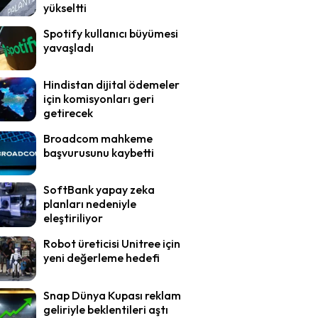
yükseltti
Spotify kullanıcı büyümesi
yavaşladı
Hindistan dijital ödemeler
için komisyonları geri
getirecek
Broadcom mahkeme
başvurusunu kaybetti
SoftBank yapay zeka
planları nedeniyle
eleştiriliyor
Robot üreticisi Unitree için
yeni değerleme hedefi
Snap Dünya Kupası reklam
geliriyle beklentileri aştı