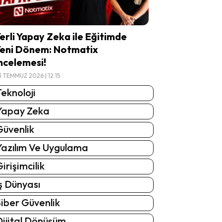
erli Yapay Zeka ile Eğitimde
eni Dönem: Notmatix
ncelemesi!
3 TEMMUZ 2026 | 12:15
eknoloji
Yapay Zeka
Güvenlik
Yazılım Ve Uygulama
irişimcilik
ş Dünyası
iber Güvenlik
Dijital Dönüşüm