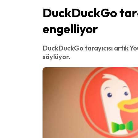
DuckDuckGo taray
engelliyor
DuckDuckGo tarayıcısı artık You
söylüyor.