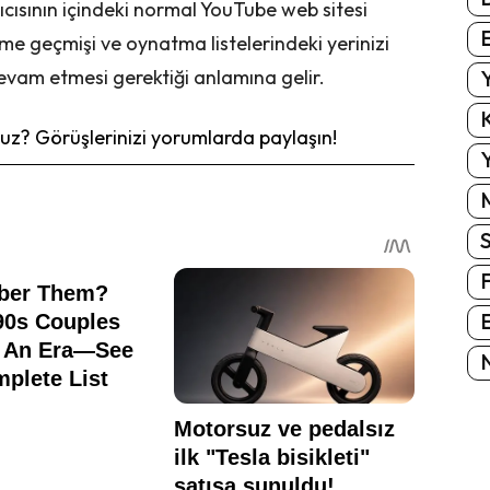
ısının içindeki normal YouTube web sitesi
E
eme geçmişi ve oynatma listelerindeki yerinizi
evam etmesi gerektiği anlamına gelir.
Y
K
z? Görüşlerinizi yorumlarda paylaşın!
Y
E
N