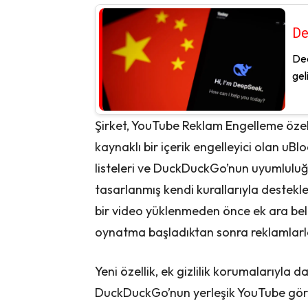
De
Dee
gel
Şirket, YouTube Reklam Engelleme özelliğ
kaynaklı bir içerik engelleyici olan uBl
listeleri ve DuckDuckGo’nun uyumluluğ
tasarlanmış kendi kurallarıyla destekl
bir video yüklenmeden önce ek ara bel
oynatma başladıktan sonra reklamlarla
Yeni özellik, ek gizlilik korumalarıyla
DuckDuckGo’nun yerleşik YouTube görün